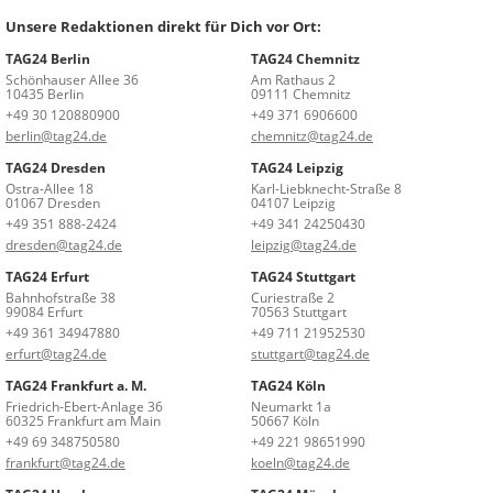
Unsere Redaktionen direkt für Dich vor Ort:
TAG24 Berlin
TAG24 Chemnitz
Schönhauser Allee 36
Am Rathaus 2
10435 Berlin
09111 Chemnitz
+49 30 120880900
+49 371 6906600
berlin@tag24.de
chemnitz@tag24.de
TAG24 Dresden
TAG24 Leipzig
Ostra-Allee 18
Karl-Liebknecht-Straße 8
01067 Dresden
04107 Leipzig
+49 351 888-2424
+49 341 24250430
dresden@tag24.de
leipzig@tag24.de
TAG24 Erfurt
TAG24 Stuttgart
Bahnhofstraße 38
Curiestraße 2
99084 Erfurt
70563 Stuttgart
+49 361 34947880
+49 711 21952530
erfurt@tag24.de
stuttgart@tag24.de
TAG24 Frankfurt a. M.
TAG24 Köln
Friedrich-Ebert-Anlage 36
Neumarkt 1a
60325 Frankfurt am Main
50667 Köln
+49 69 348750580
+49 221 98651990
frankfurt@tag24.de
koeln@tag24.de