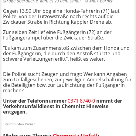
Straße überquerte, kam es zu dem Unfall. ©
Maik Börner
Gegen 13.50 Uhr bog eine Honda-Fahrerin (71) laut
Polizei von der Lützowstraße nach rechts auf die
Zwickauer Straße in Richtung Kappler Drehe ab.
Zur selben Zeit lief eine Fußgängerin (72) an der
Fußgängerampel über die Zwickauer Straße.
"Es kam zum Zusammenstoß zwischen dem Honda und
der Fußgängerin, die durch den Anstoß stürzte und
schwere Verletzungen erlitt", heißt es weiter.
Die Polizei sucht Zeugen und fragt: Wer kann Angaben
zum Unfallgeschehen, zur jeweiligen Ampelschaltung für
die Beteiligten bzw. zur Laufrichtung der Fußgängerin
machen?
Unter der Telefonnummer
0371 8740-0
nimmt der
Verkehrsunfalldienst in Chemnitz Hinweise
entgegen.
Titelfoto: Maik Börner
Mehr zum Thema
Chemnitz Unfall
: