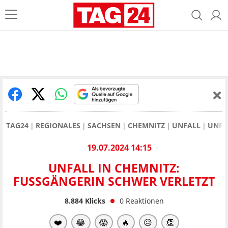
TAG24
REGIONALES
SACHSEN
CHEMNITZ
UNFALL
UNFA
19.07.2024 14:15
UNFALL IN CHEMNITZ:
FUSSGÄNGERIN SCHWER VERLETZT
8.884
Klicks
0
Reaktionen
❤️
😂
😱
🔥
😥
👏