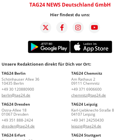
TAG24 NEWS Deutschland GmbH
Hier findest du uns:
Unsere Redaktionen direkt für Dich vor Ort:
TAG24 Berlin
TAG24 Chemnitz
Schönhauser Allee 36
Am Rathaus 2
10435 Berlin
09111 Chemnitz
+49 30 120880900
+49 371 6906600
berlin@tag24.de
chemnitz@tag24.de
TAG24 Dresden
TAG24 Leipzig
Ostra-Allee 18
Karl-Liebknecht-Straße 8
01067 Dresden
04107 Leipzig
+49 351 888-2424
+49 341 24250430
dresden@tag24.de
leipzig@tag24.de
TAG24 Erfurt
TAG24 Stuttgart