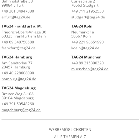
Bahnhofstraße 38
Curiestraße 2
99084 Erfurt
70563 Stuttgart
+49 361 34947880
+49 711 21952530
erfurt@tag24.de
stuttgart@tag24.de
TAG24 Frankfurt a. M.
TAG24 Köln
Friedrich-Ebert-Anlage 36
Neumarkt 1a
60325 Frankfurt am Main
50667 Köln
+49 69 348750580
+49 221 98651990
frankfurt@tag24.de
koeln@tag24.de
TAG24 Hamburg
TAG24 München
Am Sandtorkai 77
+49 89 215390320
20457 Hamburg
muenchen@tag24.de
+49 40 228608090
hamburg@tag24.de
TAG24 Magdeburg
Breiter Weg 8-10A
39104 Magdeburg
+49 391 50548260
magdeburg@tag24.de
WERBEMÖGLICHKEITEN
ALLE THEMEN A-Z