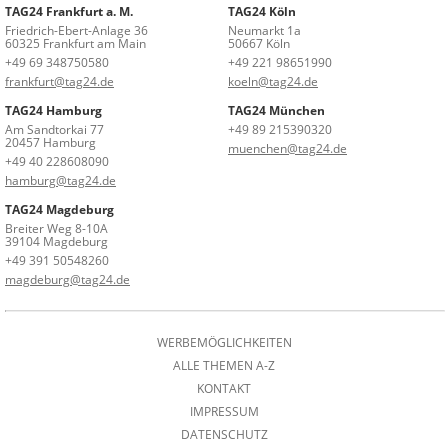
TAG24 Frankfurt a. M.
TAG24 Köln
Friedrich-Ebert-Anlage 36
Neumarkt 1a
60325 Frankfurt am Main
50667 Köln
+49 69 348750580
+49 221 98651990
frankfurt@tag24.de
koeln@tag24.de
TAG24 Hamburg
TAG24 München
Am Sandtorkai 77
+49 89 215390320
20457 Hamburg
muenchen@tag24.de
+49 40 228608090
hamburg@tag24.de
TAG24 Magdeburg
Breiter Weg 8-10A
39104 Magdeburg
+49 391 50548260
magdeburg@tag24.de
WERBEMÖGLICHKEITEN
ALLE THEMEN A-Z
KONTAKT
IMPRESSUM
DATENSCHUTZ