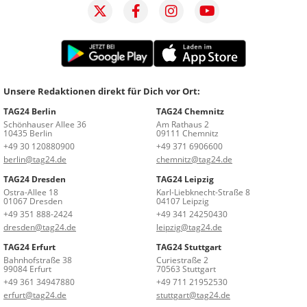
Unsere Redaktionen direkt für Dich vor Ort:
TAG24 Berlin
TAG24 Chemnitz
Schönhauser Allee 36
Am Rathaus 2
10435 Berlin
09111 Chemnitz
+49 30 120880900
+49 371 6906600
berlin@tag24.de
chemnitz@tag24.de
TAG24 Dresden
TAG24 Leipzig
Ostra-Allee 18
Karl-Liebknecht-Straße 8
01067 Dresden
04107 Leipzig
+49 351 888-2424
+49 341 24250430
dresden@tag24.de
leipzig@tag24.de
TAG24 Erfurt
TAG24 Stuttgart
Bahnhofstraße 38
Curiestraße 2
99084 Erfurt
70563 Stuttgart
+49 361 34947880
+49 711 21952530
erfurt@tag24.de
stuttgart@tag24.de