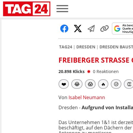
TAG24
DRESDEN
DRESDEN BAUS
FREIBERGER STRASSE 
20.898
Klicks
0
Reaktionen
❤️
😂
😱
🔥
😥
👏
Von
Isabel Neumann
Dresden -
Aufgrund von Installa
Das Unternehmen 1&1 ist derzei
beschäftigt, auf den Dächern der