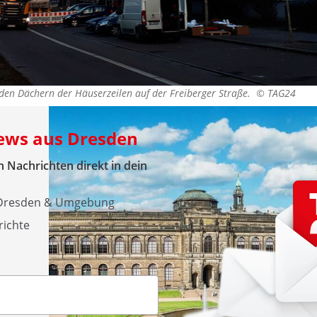
f den Dächern der Häuserzeilen auf der Freiberger Straße. ©
TAG24
News aus Dresden
 Nachrichten direkt in dein
s Dresden & Umgebung
richte