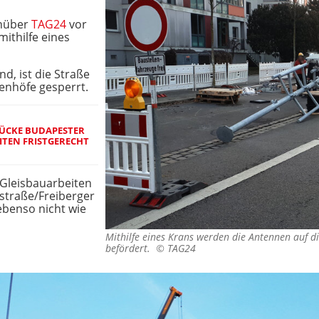
enüber
TAG24
vor
 mithilfe eines
nd, ist die Straße
nhöfe gesperrt.
ÜCKE BUDAPESTER
TEN FRISTGERECHT F
Gleisbauarbeiten
traße/Freiberger
ebenso nicht wie
Mithilfe eines Krans werden die Antennen auf d
befördert. ©
TAG24