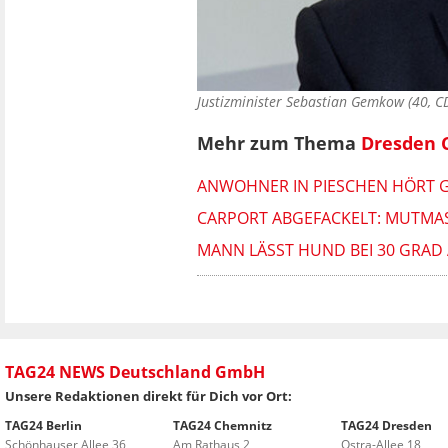
Justizminister Sebastian Gemkow (40, C
Mehr zum Thema
Dresden 
ANWOHNER IN PIESCHEN HÖRT G
CARPORT ABGEFACKELT: MUTMASS
MANN LÄSST HUND BEI 30 GRAD
TAG24 NEWS Deutschland GmbH
Unsere Redaktionen direkt für Dich vor Ort:
TAG24 Berlin
TAG24 Chemnitz
TAG24 Dresden
Schönhauser Allee 36
Am Rathaus 2
Ostra-Allee 18