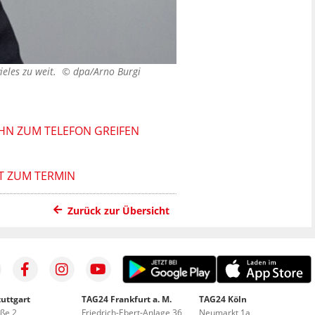
ieles zu weit. ©
dpa/Arno Burgi
IHN ZUM TELEFON GREIFEN
T ZUM TERMIN
Zurück zur Übersicht
uttgart
TAG24 Frankfurt a. M.
TAG24 Köln
aße 2
Friedrich-Ebert-Anlage 36
Neumarkt 1a