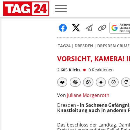
TAG24
DRESDEN
DRESDEN CRIME
VORSICHT, KAMERA! 
2.605
Klicks
0
Reaktionen
❤️
😂
😱
🔥
😥
👏
Von
Juliane Morgenroth
Dresden -
In Sachsens Gefängni
Knastleitung auch in anderen F
Das beschloss der Landtag. Damit