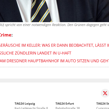
DU) spricht von einer notwendigen Reaktion. Den Grünen dagegen geht v
Crime
:
ERÄUSCHE IM KELLER: WAS ER DANN BEOBACHTET, LÄSST 
LICHE ZÜNDLERIN LANDET IN U-HAFT
 AM DRESDNER HAUPTBAHNHOF IM AUTO SITZEN UND GEH
TAG24 Leipzig
TAG24 Erfurt
TAG24 St
Karl-Liebknecht-Straße 8
Bahnhofstraße 38
Curiestr