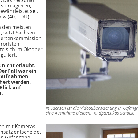
r. Das Personal
 so reagieren,
ewährleistet sei,
ow (40, CDU).
n den meisten
, setzt Sachsen
xpertenkommission
rroristen
tte sich im Oktober
guliert.
nicht erlaubt.
er Fall war ein
z. Aufnahmen
chert werden,
Blick auf
n.
In Sachsen ist die Videoüberwachung in Gefängni
eine Ausnahme bleiben. ©
dpa/Lukas Schulze
llen mit Kameras
insatz entscheidet
nen Gefangene