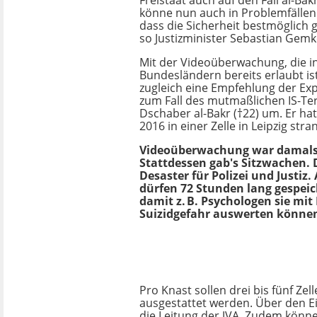
Freistaat auch auf den Fall al-Bak
könne nun auch in Problemfällen
dass die Sicherheit bestmöglich g
so Justizminister Sebastian Gemk
Mit der Videoüberwachung, die i
Bundesländern bereits erlaubt ist
zugleich eine Empfehlung der E
zum Fall des mutmaßlichen IS-Te
Dschaber al-Bakr (†22) um. Er ha
2016 in einer Zelle in Leipzig stran
Videoüberwachung war damals 
Stattdessen gab's Sitzwachen. D
Desaster für Polizei und Justi
dürfen 72 Stunden lang gespei
damit z. B. Psychologen sie mit 
Suizidgefahr auswerten könne
Pro Knast sollen drei bis fünf Ze
ausgestattet werden. Über den E
die Leitung der JVA. Zudem kön