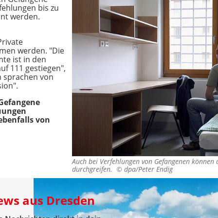
fehlungen bis zu
nt werden.
rivate
en werden. "Die
te ist in den
uf 111 gestiegen",
 sprachen von
ion".
 Gefangene
auungen
ebenfalls von
Auch bei Verfehlungen von Gefangenen können di
durchgreifen. ©
dpa/Peter Endig
News aus Dresden