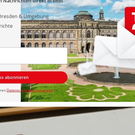
 Nachrichten direkt in dein
s Dresden & Umgebung
richte
los abonnieren
eren
Datenschutzbestimmungen
zu.