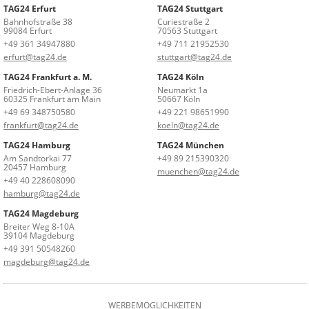
TAG24 Erfurt
TAG24 Stuttgart
Bahnhofstraße 38
Curiestraße 2
99084 Erfurt
70563 Stuttgart
+49 361 34947880
+49 711 21952530
erfurt@tag24.de
stuttgart@tag24.de
TAG24 Frankfurt a. M.
TAG24 Köln
Friedrich-Ebert-Anlage 36
Neumarkt 1a
60325 Frankfurt am Main
50667 Köln
+49 69 348750580
+49 221 98651990
frankfurt@tag24.de
koeln@tag24.de
TAG24 Hamburg
TAG24 München
Am Sandtorkai 77
+49 89 215390320
20457 Hamburg
muenchen@tag24.de
+49 40 228608090
hamburg@tag24.de
TAG24 Magdeburg
Breiter Weg 8-10A
39104 Magdeburg
+49 391 50548260
magdeburg@tag24.de
WERBEMÖGLICHKEITEN