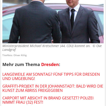
Ministerpräsident Michael Kretschmer (44, CDU) kommt an. ©
Ove
Landgraf
Titelfoto: Oliver Killig
Mehr zum Thema
Dresden
:
LANGEWEILE AM SONNTAG? FÜNF TIPPS FÜR DRESDEN
UND UMGEBUNG!
GRAFFITI-PROJEKT IN DER JOHANNSTADT: BALD WIRD DIE
KUNST ZUM ABRISS FREIGEGEBEN
CARPORT MIT ABSICHT IN BRAND GESETZT? POLIZEI
NIMMT FRAU (32) FEST!