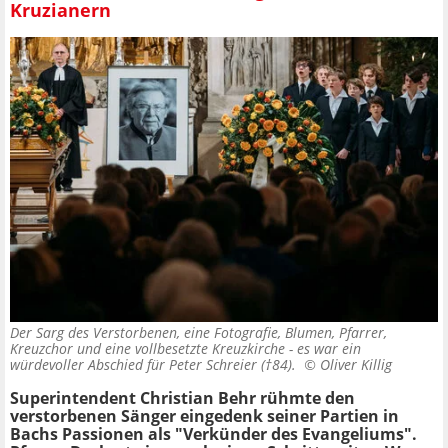
Kruzianern
Der Sarg des Verstorbenen, eine Fotografie, Blumen, Pfarrer,
Kreuzchor und eine vollbesetzte Kreuzkirche - es war ein
würdevoller Abschied für Peter Schreier (†84). ©
Oliver Killig
Superintendent Christian Behr rühmte den
verstorbenen Sänger eingedenk seiner Partien in
Bachs Passionen als "Verkünder des Evangeliums".