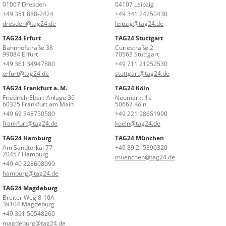
01067 Dresden
04107 Leipzig
+49 351 888-2424
+49 341 24250430
dresden@tag24.de
leipzig@tag24.de
TAG24 Erfurt
TAG24 Stuttgart
Bahnhofstraße 38
Curiestraße 2
99084 Erfurt
70563 Stuttgart
+49 361 34947880
+49 711 21952530
erfurt@tag24.de
stuttgart@tag24.de
TAG24 Frankfurt a. M.
TAG24 Köln
Friedrich-Ebert-Anlage 36
Neumarkt 1a
60325 Frankfurt am Main
50667 Köln
+49 69 348750580
+49 221 98651990
frankfurt@tag24.de
koeln@tag24.de
TAG24 Hamburg
TAG24 München
Am Sandtorkai 77
+49 89 215390320
20457 Hamburg
muenchen@tag24.de
+49 40 228608090
hamburg@tag24.de
TAG24 Magdeburg
Breiter Weg 8-10A
39104 Magdeburg
+49 391 50548260
magdeburg@tag24.de