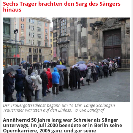
Sechs Träger brachten den Sarg des Sängers
hinaus
Der Trauergottesdienst begann um 16 Uhr. Lange Schlangen
Trauernder warteten auf den Einlass. ©
Ove Landgraf
Annähernd 50 Jahre lang war Schreier als Sänger
unterwegs. Im Juli 2000 beendete er in Berlin seine
Opernkarriere, 2005 ganz und gar seine