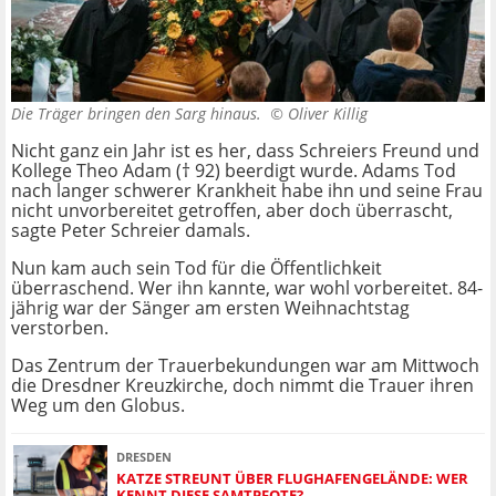
Die Träger bringen den Sarg hinaus. ©
Oliver Killig
Nicht ganz ein Jahr ist es her, dass Schreiers Freund und
Kollege Theo Adam († 92) beerdigt wurde. Adams Tod
nach langer schwerer Krankheit habe ihn und seine Frau
nicht unvorbereitet getroffen, aber doch überrascht,
sagte Peter Schreier damals.
Nun kam auch sein Tod für die Öffentlichkeit
überraschend. Wer ihn kannte, war wohl vorbereitet. 84-
jährig war der Sänger am ersten Weihnachtstag
verstorben.
Das Zentrum der Trauerbekundungen war am Mittwoch
die Dresdner Kreuzkirche, doch nimmt die Trauer ihren
Weg um den Globus.
DRESDEN
KATZE STREUNT ÜBER FLUGHAFENGELÄNDE: WER
KENNT DIESE SAMTPFOTE?