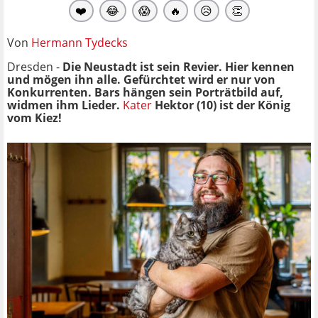
❤️
😂
😱
🔥
😥
👏
Von
Hermann Tydecks
Dresden -
Die Neustadt ist sein Revier. Hier kennen
und mögen ihn alle. Gefürchtet wird er nur von
Konkurrenten. Bars hängen sein Porträtbild auf,
widmen ihm Lieder.
Kater
Hektor (10) ist der König
vom Kiez!