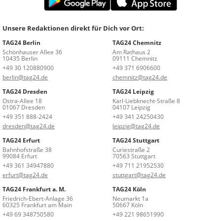
Unsere Redaktionen direkt für Dich vor Ort:
TAG24 Berlin
TAG24 Chemnitz
Schönhauser Allee 36
Am Rathaus 2
10435 Berlin
09111 Chemnitz
+49 30 120880900
+49 371 6906600
berlin@tag24.de
chemnitz@tag24.de
TAG24 Dresden
TAG24 Leipzig
Ostra-Allee 18
Karl-Liebknecht-Straße 8
01067 Dresden
04107 Leipzig
+49 351 888-2424
+49 341 24250430
dresden@tag24.de
leipzig@tag24.de
TAG24 Erfurt
TAG24 Stuttgart
Bahnhofstraße 38
Curiestraße 2
99084 Erfurt
70563 Stuttgart
+49 361 34947880
+49 711 21952530
erfurt@tag24.de
stuttgart@tag24.de
TAG24 Frankfurt a. M.
TAG24 Köln
Friedrich-Ebert-Anlage 36
Neumarkt 1a
60325 Frankfurt am Main
50667 Köln
+49 69 348750580
+49 221 98651990