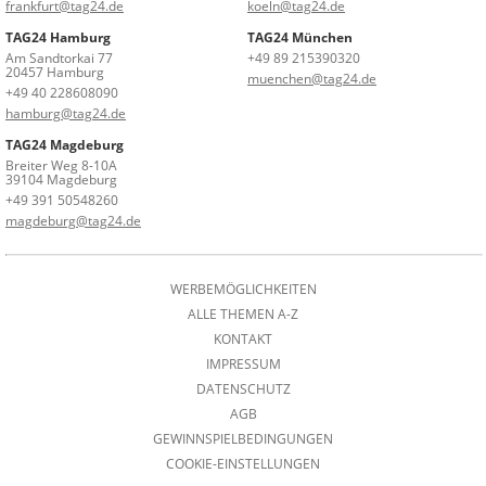
frankfurt@tag24.de
koeln@tag24.de
TAG24 Hamburg
TAG24 München
Am Sandtorkai 77
+49 89 215390320
20457 Hamburg
muenchen@tag24.de
+49 40 228608090
hamburg@tag24.de
TAG24 Magdeburg
Breiter Weg 8-10A
39104 Magdeburg
+49 391 50548260
magdeburg@tag24.de
WERBEMÖGLICHKEITEN
ALLE THEMEN A-Z
KONTAKT
IMPRESSUM
DATENSCHUTZ
AGB
GEWINNSPIELBEDINGUNGEN
COOKIE-EINSTELLUNGEN