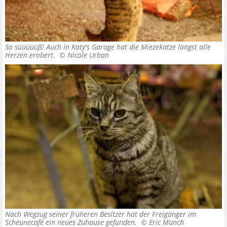
So süüüüüß! Auch in Katy's Garage hat die Miezekatze längst alle
Herzen erobert. ©
Nicole Urban
Nach Wegzug seiner früheren Besitzer hat der Freigänger im
Scheunecafé ein neues Zuhause gefunden. ©
Eric Münch