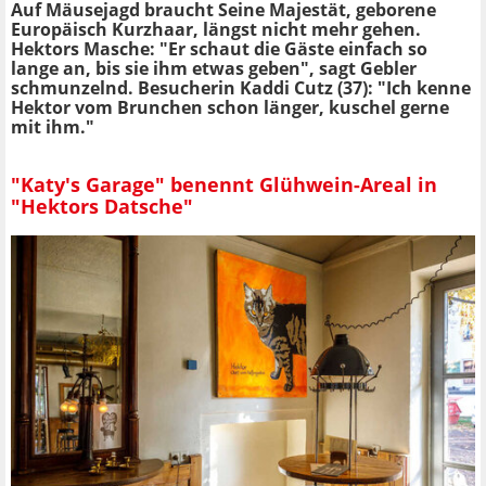
Auf Mäusejagd braucht Seine Majestät, geborene
Europäisch Kurzhaar, längst nicht mehr gehen.
Hektors Masche: "Er schaut die Gäste einfach so
lange an, bis sie ihm etwas geben", sagt Gebler
schmunzelnd. Besucherin Kaddi Cutz (37): "Ich kenne
Hektor vom Brunchen schon länger, kuschel gerne
mit ihm."
"Katy's Garage" benennt Glühwein-Areal in
"Hektors Datsche"