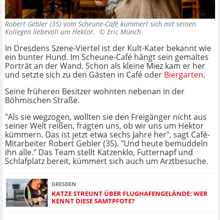
Robert Gebler (35) vom Scheune-Café kümmert sich mit seinen
Kollegen liebevoll um Hektor. ©
Eric Münch
In Dresdens Szene-Viertel ist der Kult-Kater bekannt wie
ein bunter Hund. Im Scheune-Café hängt sein gemaltes
Porträt an der Wand. Schon als kleine Miez kam er her
und setzte sich zu den Gästen in Café oder
Biergarten
.
Seine früheren Besitzer wohnten nebenan in der
Böhmischen Straße.
"Als sie wegzogen, wollten sie den Freigänger nicht aus
seiner Welt reißen, fragten uns, ob wir uns um Hektor
kümmern. Das ist jetzt etwa sechs Jahre her", sagt Café-
Mitarbeiter Robert Gebler (35). "Und heute bemuddeln
ihn alle." Das Team stellt Katzenklo, Futternapf und
Schlafplatz bereit, kümmert sich auch um Arztbesuche.
DRESDEN
KATZE STREUNT ÜBER FLUGHAFENGELÄNDE: WER
KENNT DIESE SAMTPFOTE?