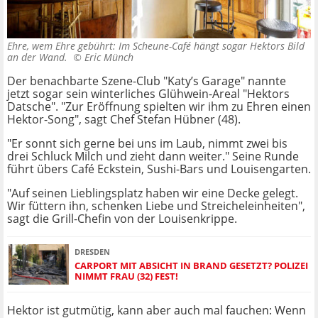
Ehre, wem Ehre gebührt: Im Scheune-Café hängt sogar Hektors Bild
an der Wand. ©
Eric Münch
Der benachbarte Szene-Club "Katy’s Garage" nannte
jetzt sogar sein winterliches Glühwein-Areal "Hektors
Datsche". "Zur Eröffnung spielten wir ihm zu Ehren einen
Hektor-Song", sagt Chef Stefan Hübner (48).
"Er sonnt sich gerne bei uns im Laub, nimmt zwei bis
drei Schluck Milch und zieht dann weiter." Seine Runde
führt übers Café Eckstein, Sushi-Bars und Louisengarten.
"Auf seinen Lieblingsplatz haben wir eine Decke gelegt.
Wir füttern ihn, schenken Liebe und Streicheleinheiten",
sagt die Grill-Chefin von der Louisenkrippe.
DRESDEN
CARPORT MIT ABSICHT IN BRAND GESETZT? POLIZEI
NIMMT FRAU (32) FEST!
Hektor ist gutmütig, kann aber auch mal fauchen: Wenn