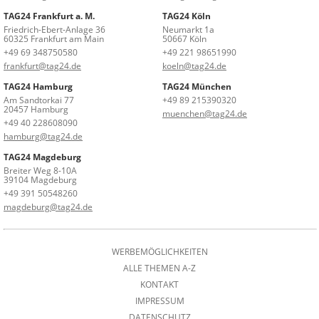
TAG24 Frankfurt a. M.
TAG24 Köln
Friedrich-Ebert-Anlage 36
Neumarkt 1a
60325 Frankfurt am Main
50667 Köln
+49 69 348750580
+49 221 98651990
frankfurt@tag24.de
koeln@tag24.de
TAG24 Hamburg
TAG24 München
Am Sandtorkai 77
+49 89 215390320
20457 Hamburg
muenchen@tag24.de
+49 40 228608090
hamburg@tag24.de
TAG24 Magdeburg
Breiter Weg 8-10A
39104 Magdeburg
+49 391 50548260
magdeburg@tag24.de
WERBEMÖGLICHKEITEN
ALLE THEMEN A-Z
KONTAKT
IMPRESSUM
DATENSCHUTZ