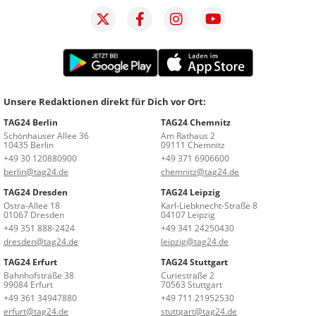
Unsere Redaktionen direkt für Dich vor Ort:
TAG24 Berlin
TAG24 Chemnitz
Schönhauser Allee 36
Am Rathaus 2
10435 Berlin
09111 Chemnitz
+49 30 120880900
+49 371 6906600
berlin@tag24.de
chemnitz@tag24.de
TAG24 Dresden
TAG24 Leipzig
Ostra-Allee 18
Karl-Liebknecht-Straße 8
01067 Dresden
04107 Leipzig
+49 351 888-2424
+49 341 24250430
dresden@tag24.de
leipzig@tag24.de
TAG24 Erfurt
TAG24 Stuttgart
Bahnhofstraße 38
Curiestraße 2
99084 Erfurt
70563 Stuttgart
+49 361 34947880
+49 711 21952530
erfurt@tag24.de
stuttgart@tag24.de