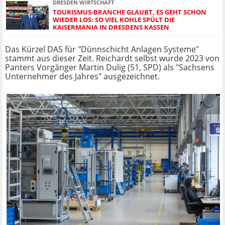
DRESDEN WIRTSCHAFT
TOURISMUS-BRANCHE GLAUBT, ES GEHT SCHON
WIEDER LOS: SO VIEL KOHLE SPÜLT DIE
KAISERMANIA IN DRESDENS KASSEN
Das Kürzel DAS für "Dünnschicht Anlagen Systeme"
stammt aus dieser Zeit. Reichardt selbst wurde 2023 von
Panters Vorgänger Martin Dulig (51, SPD) als "Sachsens
Unternehmer des Jahres" ausgezeichnet.