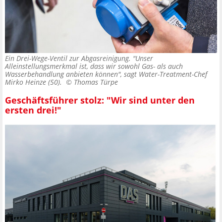
Ein Drei-Wege-Ventil zur Abgasreinigung. "Unser
Alleinstellungsmerkmal ist, dass wir sowohl Gas- als auch
Wasserbehandlung anbieten können", sagt Water-Treatment-Chef
Mirko Heinze (50). ©
Thomas Türpe
Geschäftsführer stolz: "Wir sind unter den
ersten drei!"