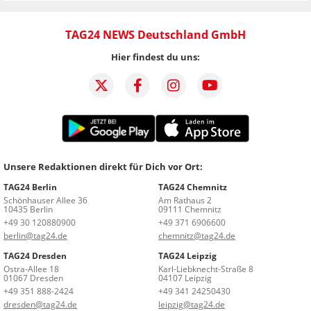
TAG24 NEWS Deutschland GmbH
Hier findest du uns:
Unsere Redaktionen direkt für Dich vor Ort:
TAG24 Berlin
TAG24 Chemnitz
Schönhauser Allee 36
Am Rathaus 2
10435 Berlin
09111 Chemnitz
+49 30 120880900
+49 371 6906600
berlin@tag24.de
chemnitz@tag24.de
TAG24 Dresden
TAG24 Leipzig
Ostra-Allee 18
Karl-Liebknecht-Straße 8
01067 Dresden
04107 Leipzig
+49 351 888-2424
+49 341 24250430
dresden@tag24.de
leipzig@tag24.de