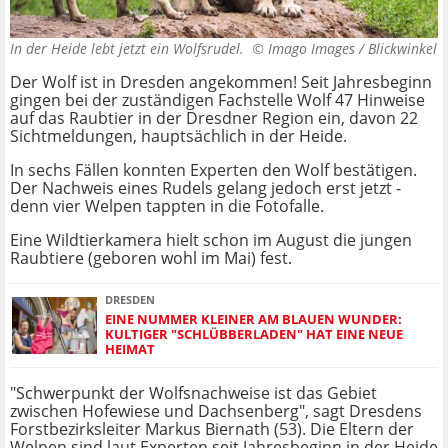
In der Heide lebt jetzt ein Wolfsrudel. ©
Imago Images / Blickwinkel
Der Wolf ist in Dresden angekommen! Seit Jahresbeginn
gingen bei der zuständigen Fachstelle Wolf 47 Hinweise
auf das Raubtier in der Dresdner Region ein, davon 22
Sichtmeldungen, hauptsächlich in der Heide.
In sechs Fällen konnten Experten den Wolf bestätigen.
Der Nachweis eines Rudels gelang jedoch erst jetzt -
denn vier Welpen tappten in die Fotofalle.
Eine Wildtierkamera hielt schon im August die jungen
Raubtiere (geboren wohl im Mai) fest.
DRESDEN
EINE NUMMER KLEINER AM BLAUEN WUNDER:
KULTIGER "SCHLÜBBERLADEN" HAT EINE NEUE
HEIMAT
"Schwerpunkt der Wolfsnachweise ist das Gebiet
zwischen Hofewiese und Dachsenberg", sagt Dresdens
Forstbezirksleiter Markus Biernath (53). Die Eltern der
Welpen sind laut Experten seit Jahresbeginn in der Heide