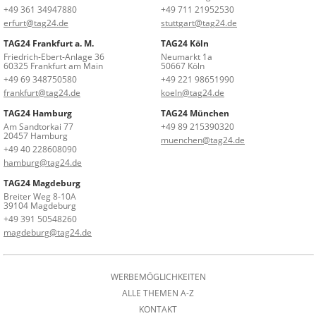
+49 361 34947880
+49 711 21952530
erfurt@tag24.de
stuttgart@tag24.de
TAG24 Frankfurt a. M.
TAG24 Köln
Friedrich-Ebert-Anlage 36
Neumarkt 1a
60325 Frankfurt am Main
50667 Köln
+49 69 348750580
+49 221 98651990
frankfurt@tag24.de
koeln@tag24.de
TAG24 Hamburg
TAG24 München
Am Sandtorkai 77
+49 89 215390320
20457 Hamburg
muenchen@tag24.de
+49 40 228608090
hamburg@tag24.de
TAG24 Magdeburg
Breiter Weg 8-10A
39104 Magdeburg
+49 391 50548260
magdeburg@tag24.de
WERBEMÖGLICHKEITEN
ALLE THEMEN A-Z
KONTAKT