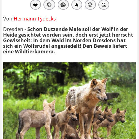
❤️
😂
😱
🔥
😥
👏
Von
Hermann Tydecks
Dresden -
Schon Dutzende Male soll der Wolf in der
Heide gesichtet worden sein, doch erst jetzt herrscht
Gewissheit: In dem Wald im Norden Dresdens hat
sich ein Wolfsrudel angesiedelt! Den Beweis liefert
eine Wildtierkamera.