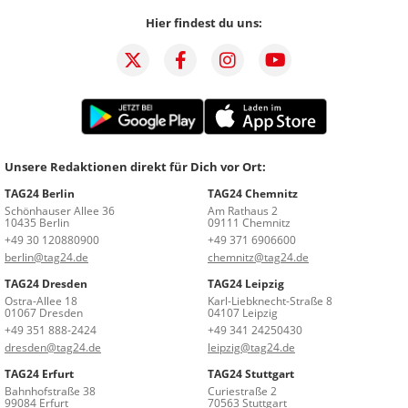
Hier findest du uns:
Unsere Redaktionen direkt für Dich vor Ort:
TAG24 Berlin
TAG24 Chemnitz
Schönhauser Allee 36
Am Rathaus 2
10435 Berlin
09111 Chemnitz
+49 30 120880900
+49 371 6906600
berlin@tag24.de
chemnitz@tag24.de
TAG24 Dresden
TAG24 Leipzig
Ostra-Allee 18
Karl-Liebknecht-Straße 8
01067 Dresden
04107 Leipzig
+49 351 888-2424
+49 341 24250430
dresden@tag24.de
leipzig@tag24.de
TAG24 Erfurt
TAG24 Stuttgart
Bahnhofstraße 38
Curiestraße 2
99084 Erfurt
70563 Stuttgart