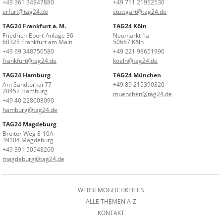
+49 361 34947880
+49 711 21952530
erfurt@tag24.de
stuttgart@tag24.de
TAG24 Frankfurt a. M.
TAG24 Köln
Friedrich-Ebert-Anlage 36
Neumarkt 1a
60325 Frankfurt am Main
50667 Köln
+49 69 348750580
+49 221 98651990
frankfurt@tag24.de
koeln@tag24.de
TAG24 Hamburg
TAG24 München
Am Sandtorkai 77
+49 89 215390320
20457 Hamburg
muenchen@tag24.de
+49 40 228608090
hamburg@tag24.de
TAG24 Magdeburg
Breiter Weg 8-10A
39104 Magdeburg
+49 391 50548260
magdeburg@tag24.de
WERBEMÖGLICHKEITEN
ALLE THEMEN A-Z
KONTAKT