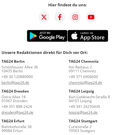
Hier findest du uns:
Unsere Redaktionen direkt für Dich vor Ort:
TAG24 Berlin
TAG24 Chemnitz
Schönhauser Allee 36
Am Rathaus 2
10435 Berlin
09111 Chemnitz
+49 30 120880900
+49 371 6906600
berlin@tag24.de
chemnitz@tag24.de
TAG24 Dresden
TAG24 Leipzig
Ostra-Allee 18
Karl-Liebknecht-Straße 8
01067 Dresden
04107 Leipzig
+49 351 888-2424
+49 341 24250430
dresden@tag24.de
leipzig@tag24.de
TAG24 Erfurt
TAG24 Stuttgart
Bahnhofstraße 38
Curiestraße 2
99084 Erfurt
70563 Stuttgart