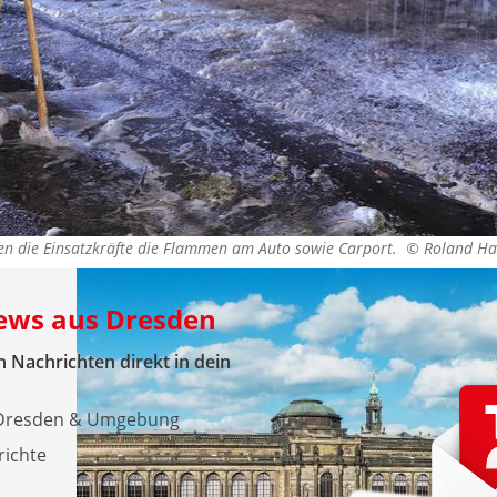
n die Einsatzkräfte die Flammen am Auto sowie Carport. ©
Roland Ha
News aus Dresden
 Nachrichten direkt in dein
s Dresden & Umgebung
richte