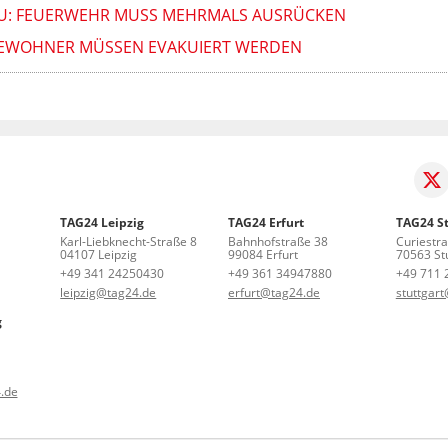
U: FEUERWEHR MUSS MEHRMALS AUSRÜCKEN
 BEWOHNER MÜSSEN EVAKUIERT WERDEN
TAG24 Leipzig
TAG24 Erfurt
TAG24 St
Karl-Liebknecht-Straße 8
Bahnhofstraße 38
Curiestr
04107 Leipzig
99084 Erfurt
70563 Stu
+49 341 24250430
+49 361 34947880
+49 711 
leipzig@tag24.de
erfurt@tag24.de
stuttgar
g
.de