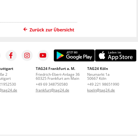
Zurück zur Übersicht
uttgart
TAG24 Frankfurt a. M.
TAG24 Köln
aße 2
Friedrich-Ebert-Anlage 36
Neumarkt 1a
ttgart
60325 Frankfurt am Main
50667 Köln
21952530
+49 69 348750580
+49 221 98651990
t@tag24.de
frankfurt@tag24.de
koeln@tag24.de