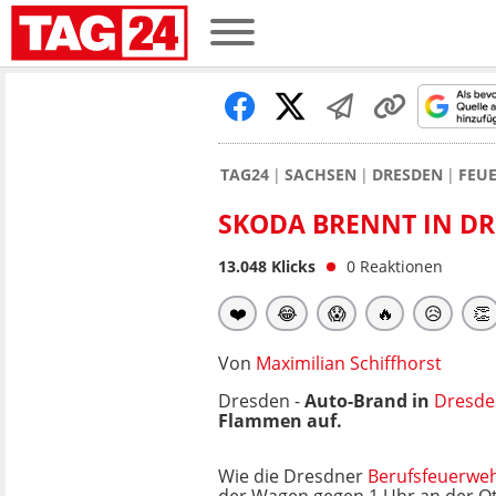
TAG24
SACHSEN
DRESDEN
FEU
SKODA BRENNT IN DR
13.048
Klicks
0
Reaktionen
❤️
😂
😱
🔥
😥
👏
Von
Maximilian Schiffhorst
Dresden -
Auto-Brand in
Dresde
Flammen auf.
Wie die Dresdner
Berufsfeuerwe