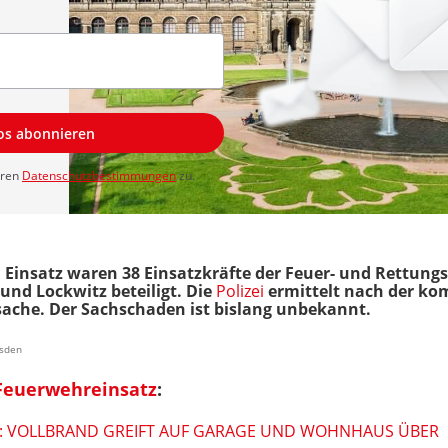
los abonnieren
eren
Datenschutzbestimmungen
zu.
Einsatz waren 38 Einsatzkräfte der Feuer- und Rettung
und Lockwitz beteiligt. Die
Polizei
ermittelt nach der ko
che. Der Sachschaden ist bislang unbekannt.
esden
Feuerwehreinsatz
:
F: VOLLBRAND GREIFT AUF GARAGE UND WOHNHAUS ÜBER