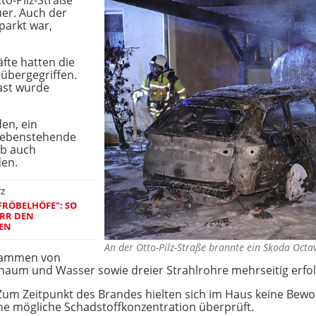
to-Pilz-Straße
er. Auch der
parkt war,
fte hatten die
übergegriffen.
ast wurde
en, ein
 nebenstehende
lb auch
den.
TZ
FRÖBELHÖFE": SO
ERR DEN
EN
An der Otto-Pilz-Straße brannte ein Skoda Octa
Flammen von
haum und Wasser sowie dreier Strahlrohre mehrseitig erfo
Zum Zeitpunkt des Brandes hielten sich im Haus keine Bewo
eine mögliche Schadstoffkonzentration überprüft.