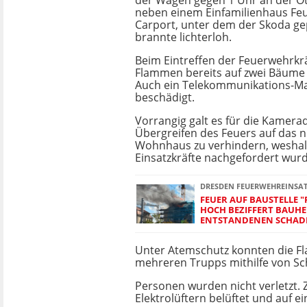
der Wagen gegen 1 Uhr an der Ot
neben einem Einfamilienhaus Feu
Carport, unter dem der Skoda ge
brannte lichterloh.
Beim Eintreffen der Feuerwehrkrä
Flammen bereits auf zwei Bäume 
Auch ein Telekommunikations-M
beschädigt.
Vorrangig galt es für die Kamerad
Übergreifen des Feuers auf das
Wohnhaus zu verhindern, wesha
Einsatzkräfte nachgefordert wur
DRESDEN FEUERWEHREINSA
FEUER AUF BAUSTELLE "
HOCH BEZIFFERT BAUH
ENTSTANDENEN SCHAD
Unter Atemschutz konnten die 
mehreren Trupps mithilfe von Sc
Personen wurden nicht verletzt. 
Elektrolüftern belüftet und auf 