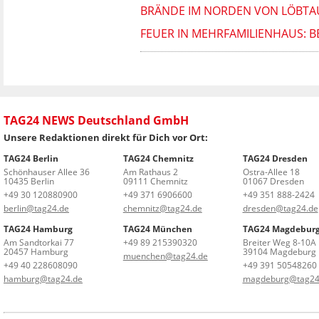
BRÄNDE IM NORDEN VON LÖBTA
FEUER IN MEHRFAMILIENHAUS:
TAG24 NEWS Deutschland GmbH
Unsere Redaktionen direkt für Dich vor Ort:
TAG24 Berlin
TAG24 Chemnitz
TAG24 Dresden
Schönhauser Allee 36
Am Rathaus 2
Ostra-Allee 18
10435 Berlin
09111 Chemnitz
01067 Dresden
+49 30 120880900
+49 371 6906600
+49 351 888-2424
berlin@tag24.de
chemnitz@tag24.de
dresden@tag24.de
TAG24 Hamburg
TAG24 München
TAG24 Magdebur
Am Sandtorkai 77
+49 89 215390320
Breiter Weg 8-10A
20457 Hamburg
39104 Magdeburg
muenchen@tag24.de
+49 40 228608090
+49 391 50548260
hamburg@tag24.de
magdeburg@tag24