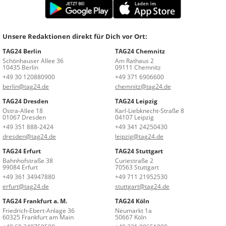
Unsere Redaktionen direkt für Dich vor Ort:
TAG24 Berlin
TAG24 Chemnitz
Schönhauser Allee 36
Am Rathaus 2
10435 Berlin
09111 Chemnitz
+49 30 120880900
+49 371 6906600
berlin@tag24.de
chemnitz@tag24.de
TAG24 Dresden
TAG24 Leipzig
Ostra-Allee 18
Karl-Liebknecht-Straße 8
01067 Dresden
04107 Leipzig
+49 351 888-2424
+49 341 24250430
dresden@tag24.de
leipzig@tag24.de
TAG24 Erfurt
TAG24 Stuttgart
Bahnhofstraße 38
Curiestraße 2
99084 Erfurt
70563 Stuttgart
+49 361 34947880
+49 711 21952530
erfurt@tag24.de
stuttgart@tag24.de
TAG24 Frankfurt a. M.
TAG24 Köln
Friedrich-Ebert-Anlage 36
Neumarkt 1a
60325 Frankfurt am Main
50667 Köln