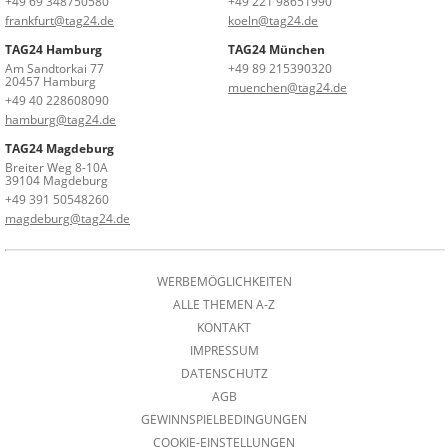
+49 69 348750580
+49 221 98651990
frankfurt@tag24.de
koeln@tag24.de
TAG24 Hamburg
TAG24 München
Am Sandtorkai 77
+49 89 215390320
20457 Hamburg
muenchen@tag24.de
+49 40 228608090
hamburg@tag24.de
TAG24 Magdeburg
Breiter Weg 8-10A
39104 Magdeburg
+49 391 50548260
magdeburg@tag24.de
WERBEMÖGLICHKEITEN
ALLE THEMEN A-Z
KONTAKT
IMPRESSUM
DATENSCHUTZ
AGB
GEWINNSPIELBEDINGUNGEN
COOKIE-EINSTELLUNGEN