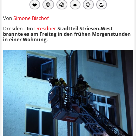
❤️
😂
😱
🔥
😥
👏
Von
Simone Bischof
Dresden -
Im
Dresdner
Stadtteil Striesen-West
brannte es am Freitag in den frühen Morgenstunden
in einer Wohnung.