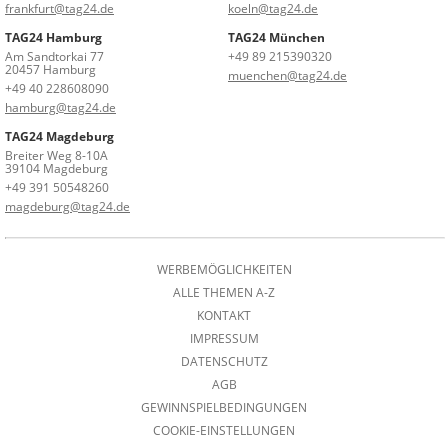
frankfurt@tag24.de
koeln@tag24.de
TAG24 Hamburg
TAG24 München
Am Sandtorkai 77
+49 89 215390320
20457 Hamburg
muenchen@tag24.de
+49 40 228608090
hamburg@tag24.de
TAG24 Magdeburg
Breiter Weg 8-10A
39104 Magdeburg
+49 391 50548260
magdeburg@tag24.de
WERBEMÖGLICHKEITEN
ALLE THEMEN A-Z
KONTAKT
IMPRESSUM
DATENSCHUTZ
AGB
GEWINNSPIELBEDINGUNGEN
COOKIE-EINSTELLUNGEN