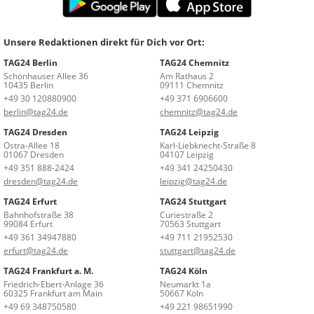
Unsere Redaktionen direkt für Dich vor Ort:
TAG24 Berlin
TAG24 Chemnitz
Schönhauser Allee 36
Am Rathaus 2
10435 Berlin
09111 Chemnitz
+49 30 120880900
+49 371 6906600
berlin@tag24.de
chemnitz@tag24.de
TAG24 Dresden
TAG24 Leipzig
Ostra-Allee 18
Karl-Liebknecht-Straße 8
01067 Dresden
04107 Leipzig
+49 351 888-2424
+49 341 24250430
dresden@tag24.de
leipzig@tag24.de
TAG24 Erfurt
TAG24 Stuttgart
Bahnhofstraße 38
Curiestraße 2
99084 Erfurt
70563 Stuttgart
+49 361 34947880
+49 711 21952530
erfurt@tag24.de
stuttgart@tag24.de
TAG24 Frankfurt a. M.
TAG24 Köln
Friedrich-Ebert-Anlage 36
Neumarkt 1a
60325 Frankfurt am Main
50667 Köln
+49 69 348750580
+49 221 98651990