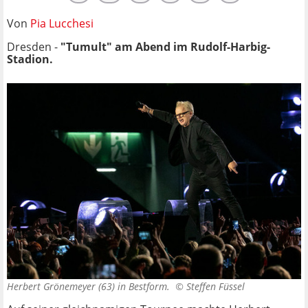
Von
Pia Lucchesi
Dresden -
"Tumult" am Abend im Rudolf-Harbig-
Stadion.
Herbert Grönemeyer (63) in Bestform. ©
Steffen Füssel