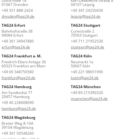
Ostra-Allee 18
Karl-Liebknecht-Straße 8
01067 Dresden
04107 Leipzig
+49 351 888-2424
+49 341 24250430
dresden@tag24.de
leipzig@tag24.de
TAG24 Erfurt
TAG24 Stuttgart
Bahnhofstraße 38
Curiestraße 2
99084 Erfurt
70563 Stuttgart
+49 361 34947880
+49 711 21952530
erfurt@tag24.de
stuttgart@tag24.de
TAG24 Frankfurt a. M.
TAG24 Köln
Friedrich-Ebert-Anlage 36
Neumarkt 1a
60325 Frankfurt am Main
50667 Köln
+49 69 348750580
+49 221 98651990
frankfurt@tag24.de
koeln@tag24.de
TAG24 Hamburg
TAG24 München
Am Sandtorkai 77
+49 89 215390320
20457 Hamburg
muenchen@tag24.de
+49 40 228608090
hamburg@tag24.de
TAG24 Magdeburg
Breiter Weg 8-10A
39104 Magdeburg
+49 391 50548260