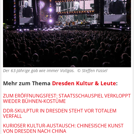
Der 63-Jährige gab wie immer Vollgas. ©
Steffen Füssel
Mehr zum Thema
Dresden Kultur & Leute
:
ZUM ERÖFFNUNGSFEST: STAATSSCHAUSPIEL VERKLOPPT
WIEDER BÜHNEN-KOSTÜME
DDR-SKULPTUR IN DRESDEN STEHT VOR TOTALEM
VERFALL
KURIOSER KULTUR-AUSTAUSCH: CHINESISCHE KUNST
VON DRESDEN NACH CHINA