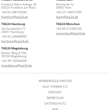
Friedrich-Ebert-Anlage 36
Neumarkt 1a
60325 Frankfurt am Main
50667 Köln
+49 69 348750580
+49 221 98651990
frankfurt@tag24.de
koeln@tag24.de
TAG24 Hamburg
TAG24 München
Am Sandtorkai 77
+49 89 215390320
20457 Hamburg
muenchen@tag24.de
+49 40 228608090
hamburg@tag24.de
TAG24 Magdeburg
Breiter Weg 8-10A
39104 Magdeburg
+49 391 50548260
magdeburg@tag24.de
WERBEMÖGLICHKEITEN
ALLE THEMEN A-Z
KONTAKT
IMPRESSUM
DATENSCHUTZ
AGB