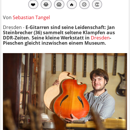
❤️
😂
😱
🔥
😥
👏
Von
Sebastian Tangel
Dresden -
E-Gitarren sind seine Leidenschaft: Jan
Steinbrecher (36) sammelt seltene Klampfen aus
DDR-Zeiten. Seine kleine Werkstatt in
Dresden
-
Pieschen gleicht inzwischen einem Museum.