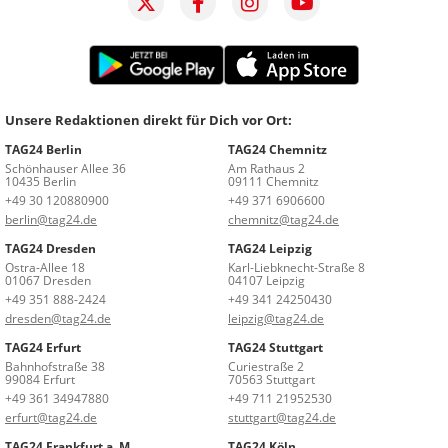
Unsere Redaktionen direkt für Dich vor Ort:
TAG24 Berlin
TAG24 Chemnitz
Schönhauser Allee 36
Am Rathaus 2
10435 Berlin
09111 Chemnitz
+49 30 120880900
+49 371 6906600
berlin@tag24.de
chemnitz@tag24.de
TAG24 Dresden
TAG24 Leipzig
Ostra-Allee 18
Karl-Liebknecht-Straße 8
01067 Dresden
04107 Leipzig
+49 351 888-2424
+49 341 24250430
dresden@tag24.de
leipzig@tag24.de
TAG24 Erfurt
TAG24 Stuttgart
Bahnhofstraße 38
Curiestraße 2
99084 Erfurt
70563 Stuttgart
+49 361 34947880
+49 711 21952530
erfurt@tag24.de
stuttgart@tag24.de
TAG24 Frankfurt a. M.
TAG24 Köln