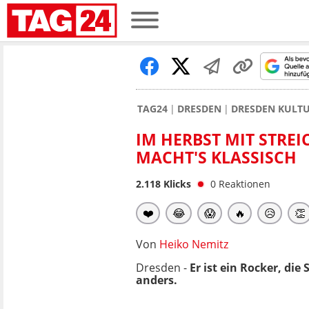
TAG24
DRESDEN
DRESDEN KULTU
IM HERBST MIT STRE
MACHT'S KLASSISCH
2.118
Klicks
0
Reaktionen
❤️
😂
😱
🔥
😥
👏
Von
Heiko Nemitz
Dresden -
Er ist ein Rocker, die
anders.