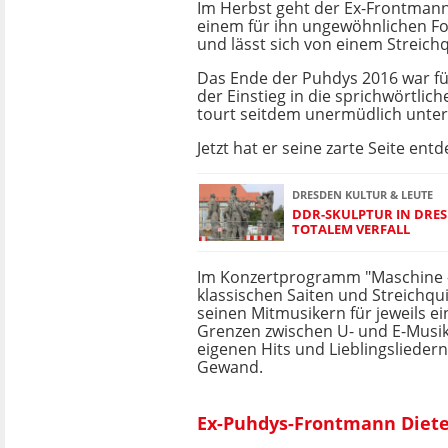
Im Herbst geht der Ex-Frontman
einem für ihn ungewöhnlichen F
und lässt sich von einem Streichq
Das Ende der Puhdys 2016 war fü
der Einstieg in die sprichwörtlich
tourt seitdem unermüdlich unte
Jetzt hat er seine zarte Seite entd
DRESDEN KULTUR & LEUTE
DDR-SKULPTUR IN DRES
TOTALEM VERFALL
Im Konzertprogramm "Maschine -
klassischen Saiten und Streichquin
seinen Mitmusikern für jeweils e
Grenzen zwischen U- und E-Musik
eigenen Hits und Lieblingslieder
Gewand.
Ex-Puhdys-Frontmann Dieter