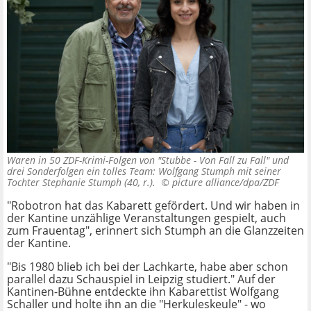
Waren in 50 ZDF-Krimi-Folgen von "Stubbe - Von Fall zu Fall" und
drei Sonderfolgen ein tolles Team: Wolfgang Stumph mit seiner
Tochter Stephanie Stumph (40, r.). ©
picture alliance/dpa/ZDF
"Robotron hat das Kabarett gefördert. Und wir haben in
der Kantine unzählige Veranstaltungen gespielt, auch
zum Frauentag", erinnert sich Stumph an die Glanzzeiten
der Kantine.
"Bis 1980 blieb ich bei der Lachkarte, habe aber schon
parallel dazu Schauspiel in Leipzig studiert." Auf der
Kantinen-Bühne entdeckte ihn Kabarettist Wolfgang
Schaller und holte ihn an die "Herkuleskeule" - wo