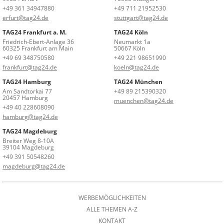
+49 361 34947880
+49 711 21952530
erfurt@tag24.de
stuttgart@tag24.de
TAG24 Frankfurt a. M.
TAG24 Köln
Friedrich-Ebert-Anlage 36
Neumarkt 1a
60325 Frankfurt am Main
50667 Köln
+49 69 348750580
+49 221 98651990
frankfurt@tag24.de
koeln@tag24.de
TAG24 Hamburg
TAG24 München
Am Sandtorkai 77
+49 89 215390320
20457 Hamburg
muenchen@tag24.de
+49 40 228608090
hamburg@tag24.de
TAG24 Magdeburg
Breiter Weg 8-10A
39104 Magdeburg
+49 391 50548260
magdeburg@tag24.de
WERBEMÖGLICHKEITEN
ALLE THEMEN A-Z
KONTAKT