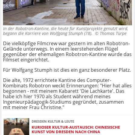
In der Robotron-Kantine, die heute für Kunstprojekte genutzt wird,
begann die Karriere von Wolfgang Stumph (78). ©
Thomas Türpe
Die vielköpfige Filmcrew war gestern im alten Robotron-
Gelände unterwegs. In einem leerstehenden Flügel
gegenüber der ehemaligen Robotron-Kantine wurde das
Filmset eingerichtet.
Für Wolfgang Stumph ist dies ein ganz besonderer Platz.
Die alte, 1972 errichtete Kantine des Computer-
Kombinats Robotron weckt Erinnerungen: "Hier hat alles
begonnen - mit meinem Kabarett 'Die Lachkarte'. Das
habe ich hier 1970 als Student während meines
Ingenieurpädagogik-Studiums gegründet, zusammen
mit meiner Frau Christine."
DRESDEN KULTUR & LEUTE
KURIOSER KULTUR-AUSTAUSCH: CHINESISCHE
KUNST VON DRESDEN NACH CHINA