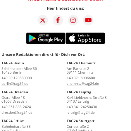
Hier findest du uns:
Unsere Redaktionen direkt für Dich vor Ort:
TAG24 Berlin
TAG24 Chemnitz
Schönhauser Allee 36
Am Rathaus 2
10435 Berlin
09111 Chemnitz
+49 30 120880900
+49 371 6906600
berlin@tag24.de
chemnitz@tag24.de
TAG24 Dresden
TAG24 Leipzig
Ostra-Allee 18
Karl-Liebknecht-Straße 8
01067 Dresden
04107 Leipzig
+49 351 888-2424
+49 341 24250430
dresden@tag24.de
leipzig@tag24.de
TAG24 Erfurt
TAG24 Stuttgart
Bahnhofstraße 38
Curiestraße 2
99084 Erfurt
70563 Stuttgart