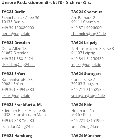
Unsere Redaktionen direkt für Dich vor Ort:
TAG24 Berlin
TAG24 Chemnitz
Schönhauser Allee 36
Am Rathaus 2
10435 Berlin
09111 Chemnitz
+49 30 120880900
+49 371 6906600
berlin@tag24.de
chemnitz@tag24.de
TAG24 Dresden
TAG24 Leipzig
Ostra-Allee 18
Karl-Liebknecht-Straße 8
01067 Dresden
04107 Leipzig
+49 351 888-2424
+49 341 24250430
dresden@tag24.de
leipzig@tag24.de
TAG24 Erfurt
TAG24 Stuttgart
Bahnhofstraße 38
Curiestraße 2
99084 Erfurt
70563 Stuttgart
+49 361 34947880
+49 711 21952530
erfurt@tag24.de
stuttgart@tag24.de
TAG24 Frankfurt a. M.
TAG24 Köln
Friedrich-Ebert-Anlage 36
Neumarkt 1a
60325 Frankfurt am Main
50667 Köln
+49 69 348750580
+49 221 98651990
frankfurt@tag24.de
koeln@tag24.de
TAG24 Hamburg
TAG24 München