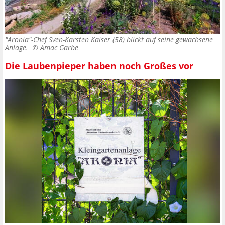
"Aronia"-Chef Sven-Karsten Kaiser (58) blickt auf seine gewachsene
Anlage. ©
Amac Garbe
Die Laubenpieper haben noch Großes vor