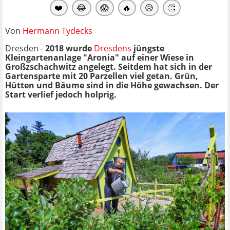
❤️
😂
😱
🔥
😥
👏
Von
Hermann Tydecks
Dresden -
2018 wurde
Dresdens
jüngste
Kleingartenanlage "Aronia" auf einer Wiese in
Großzschachwitz angelegt. Seitdem hat sich in der
Gartensparte mit 20 Parzellen viel getan. Grün,
Hütten und Bäume sind in die Höhe gewachsen. Der
Start verlief jedoch holprig.