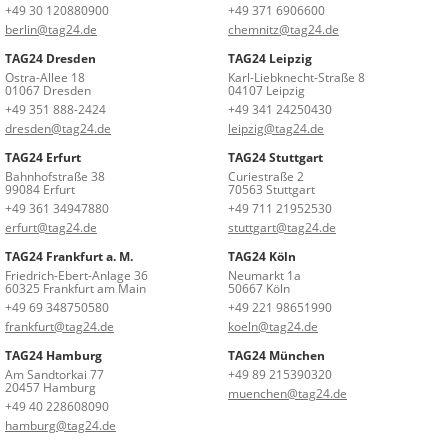
+49 30 120880900
+49 371 6906600
berlin@tag24.de
chemnitz@tag24.de
TAG24 Dresden
TAG24 Leipzig
Ostra-Allee 18
Karl-Liebknecht-Straße 8
01067 Dresden
04107 Leipzig
+49 351 888-2424
+49 341 24250430
dresden@tag24.de
leipzig@tag24.de
TAG24 Erfurt
TAG24 Stuttgart
Bahnhofstraße 38
Curiestraße 2
99084 Erfurt
70563 Stuttgart
+49 361 34947880
+49 711 21952530
erfurt@tag24.de
stuttgart@tag24.de
TAG24 Frankfurt a. M.
TAG24 Köln
Friedrich-Ebert-Anlage 36
Neumarkt 1a
60325 Frankfurt am Main
50667 Köln
+49 69 348750580
+49 221 98651990
frankfurt@tag24.de
koeln@tag24.de
TAG24 Hamburg
TAG24 München
Am Sandtorkai 77
+49 89 215390320
20457 Hamburg
muenchen@tag24.de
+49 40 228608090
hamburg@tag24.de