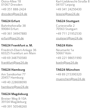
Ostra-Allee 18
Karl-Liebknecht-Straße 8
01067 Dresden
04107 Leipzig
+49 351 888-2424
+49 341 24250430
dresden@tag24.de
leipzig@tag24.de
TAG24 Erfurt
TAG24 Stuttgart
Bahnhofstraße 38
Curiestraße 2
99084 Erfurt
70563 Stuttgart
+49 361 34947880
+49 711 21952530
erfurt@tag24.de
stuttgart@tag24.de
TAG24 Frankfurt a. M.
TAG24 Köln
Friedrich-Ebert-Anlage 36
Neumarkt 1a
60325 Frankfurt am Main
50667 Köln
+49 69 348750580
+49 221 98651990
frankfurt@tag24.de
koeln@tag24.de
TAG24 Hamburg
TAG24 München
Am Sandtorkai 77
+49 89 215390320
20457 Hamburg
muenchen@tag24.de
+49 40 228608090
hamburg@tag24.de
TAG24 Magdeburg
Breiter Weg 8-10A
39104 Magdeburg
+49 391 50548260