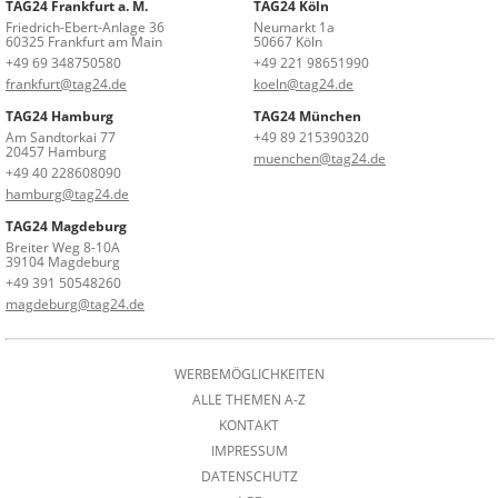
TAG24 Frankfurt a. M.
TAG24 Köln
Friedrich-Ebert-Anlage 36
Neumarkt 1a
60325 Frankfurt am Main
50667 Köln
+49 69 348750580
+49 221 98651990
frankfurt@tag24.de
koeln@tag24.de
TAG24 Hamburg
TAG24 München
Am Sandtorkai 77
+49 89 215390320
20457 Hamburg
muenchen@tag24.de
+49 40 228608090
hamburg@tag24.de
TAG24 Magdeburg
Breiter Weg 8-10A
39104 Magdeburg
+49 391 50548260
magdeburg@tag24.de
WERBEMÖGLICHKEITEN
ALLE THEMEN A-Z
KONTAKT
IMPRESSUM
DATENSCHUTZ