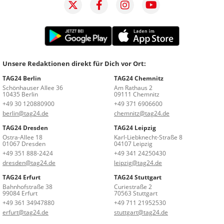
Unsere Redaktionen direkt für Dich vor Ort:
TAG24 Berlin
TAG24 Chemnitz
Schönhauser Allee 36
Am Rathaus 2
10435 Berlin
09111 Chemnitz
+49 30 120880900
+49 371 6906600
berlin@tag24.de
chemnitz@tag24.de
TAG24 Dresden
TAG24 Leipzig
Ostra-Allee 18
Karl-Liebknecht-Straße 8
01067 Dresden
04107 Leipzig
+49 351 888-2424
+49 341 24250430
dresden@tag24.de
leipzig@tag24.de
TAG24 Erfurt
TAG24 Stuttgart
Bahnhofstraße 38
Curiestraße 2
99084 Erfurt
70563 Stuttgart
+49 361 34947880
+49 711 21952530
erfurt@tag24.de
stuttgart@tag24.de