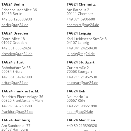
TAG24 Berlin
TAG24 Chemnitz
Schönhauser Allee 36
Am Rathaus 2
10435 Berlin
09111 Chemnitz
+49 30 120880900
+49 371 6906600
berlin@tag24.de
chemnitz@tag24.de
TAG24 Dresden
TAG24 Leipzig
Ostra-Allee 18
Karl-Liebknecht-Straße 8
01067 Dresden
04107 Leipzig
+49 351 888-2424
+49 341 24250430
dresden@tag24.de
leipzig@tag24.de
TAG24 Erfurt
TAG24 Stuttgart
Bahnhofstraße 38
Curiestraße 2
99084 Erfurt
70563 Stuttgart
+49 361 34947880
+49 711 21952530
erfurt@tag24.de
stuttgart@tag24.de
TAG24 Frankfurt a. M.
TAG24 Köln
Friedrich-Ebert-Anlage 36
Neumarkt 1a
60325 Frankfurt am Main
50667 Köln
+49 69 348750580
+49 221 98651990
frankfurt@tag24.de
koeln@tag24.de
TAG24 Hamburg
TAG24 München
Am Sandtorkai 77
+49 89 215390320
20457 Hamburg