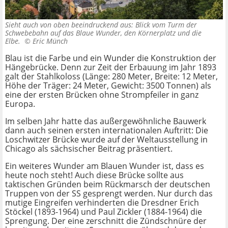
Sieht auch von oben beeindruckend aus: Blick vom Turm der
Schwebebahn auf das Blaue Wunder, den Körnerplatz und die
Elbe. ©
Eric Münch
Blau ist die Farbe und ein Wunder die Konstruktion der
Hängebrücke. Denn zur Zeit der Erbauung im Jahr 1893
galt der Stahlkoloss (Länge: 280 Meter, Breite: 12 Meter,
Höhe der Träger: 24 Meter, Gewicht: 3500 Tonnen) als
eine der ersten Brücken ohne Strompfeiler in ganz
Europa.
Im selben Jahr hatte das außergewöhnliche Bauwerk
dann auch seinen ersten internationalen Auftritt: Die
Loschwitzer Brücke wurde auf der Weltausstellung in
Chicago als sächsischer Beitrag präsentiert.
Ein weiteres Wunder am Blauen Wunder ist, dass es
heute noch steht! Auch diese Brücke sollte aus
taktischen Gründen beim Rückmarsch der deutschen
Truppen von der SS gesprengt werden. Nur durch das
mutige Eingreifen verhinderten die Dresdner Erich
Stöckel (1893-1964) und Paul Zickler (1884-1964) die
Sprengung. Der eine zerschnitt die Zündschnüre der