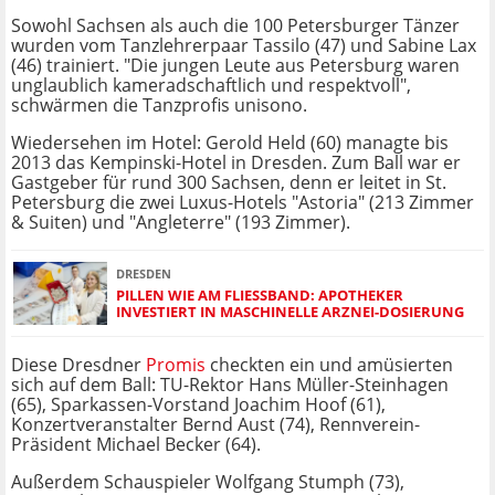
Sowohl Sachsen als auch die 100 Petersburger Tänzer
wurden vom Tanzlehrerpaar Tassilo (47) und Sabine Lax
(46) trainiert. "Die jungen Leute aus Petersburg waren
unglaublich kameradschaftlich und respektvoll",
schwärmen die Tanzprofis unisono.
Wiedersehen im Hotel: Gerold Held (60) managte bis
2013 das Kempinski-Hotel in Dresden. Zum Ball war er
Gastgeber für rund 300 Sachsen, denn er leitet in St.
Petersburg die zwei Luxus-Hotels "Astoria" (213 Zimmer
& Suiten) und "Angleterre" (193 Zimmer).
DRESDEN
PILLEN WIE AM FLIESSBAND: APOTHEKER I
NVESTIERT IN MASCHINELLE ARZNEI-DOSIERUNG
Diese Dresdner
Promis
checkten ein und amüsierten
sich auf dem Ball: TU-Rektor Hans Müller-Steinhagen
(65), Sparkassen-Vorstand Joachim Hoof (61),
Konzertveranstalter Bernd Aust (74), Rennverein-
Präsident Michael Becker (64).
Außerdem Schauspieler Wolfgang Stumph (73),