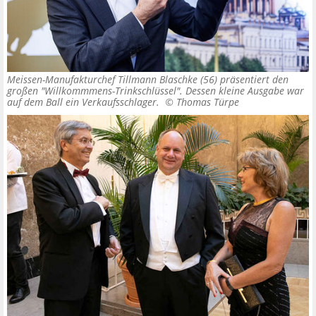
Meissen-Manufakturchef Tillmann Blaschke (56) präsentiert den
großen "Willkommmens-Trinkschlüssel". Dessen kleine Ausgabe war
auf dem Ball ein Verkaufsschlager. ©
Thomas Türpe