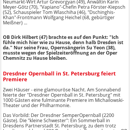
Neumarkt-Wirt Artur Grevorgyan (49), Anwältin Karin
Meyer-Götz (70), "Vapiano"-Chefin Petra Förster-Kiepsch
(52), Schauspieler Tom Wlaschiha (46), "Dschinghis-
Khan"-Frontmann Wolfgang Heichel (68, gebürtiger
Meißner) ...
OB Dirk Hilbert (47) brachte es auf den Punkt: "Ich
fühle mich hier wie zu Hause, denn halb Dresden ist
da." Nur seine Frau, Opernsängerin Su Yeon (38),
musste wegen der Spielzeiteröffnung an der Oper
Chemnitz zu Hause bleiben.
Dresdner Opernball in St. Petersburg feiert
Premiere
Zwei Häuser - eine glamouröse Nacht. Am Sonnabend
feierte der "Dresdner Opernball in St. Petersburg" mit
1000 Gästen eine fulminante Premiere im Michailowski-
Theater und der Philharmonie.
Das Vorbild: Der Dresdner SemperOpernball (2200
Gäste). Die "kleine Schwester": Ein Sommerball in
Dresdens Partnerstadt St. Petersburg, zu dem trotz