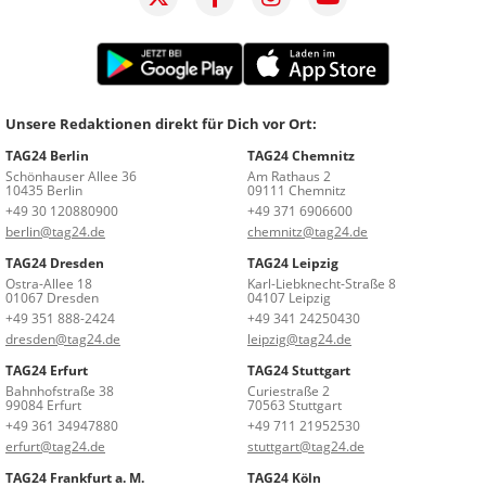
Unsere Redaktionen direkt für Dich vor Ort:
TAG24 Berlin
TAG24 Chemnitz
Schönhauser Allee 36
Am Rathaus 2
10435 Berlin
09111 Chemnitz
+49 30 120880900
+49 371 6906600
berlin@tag24.de
chemnitz@tag24.de
TAG24 Dresden
TAG24 Leipzig
Ostra-Allee 18
Karl-Liebknecht-Straße 8
01067 Dresden
04107 Leipzig
+49 351 888-2424
+49 341 24250430
dresden@tag24.de
leipzig@tag24.de
TAG24 Erfurt
TAG24 Stuttgart
Bahnhofstraße 38
Curiestraße 2
99084 Erfurt
70563 Stuttgart
+49 361 34947880
+49 711 21952530
erfurt@tag24.de
stuttgart@tag24.de
TAG24 Frankfurt a. M.
TAG24 Köln