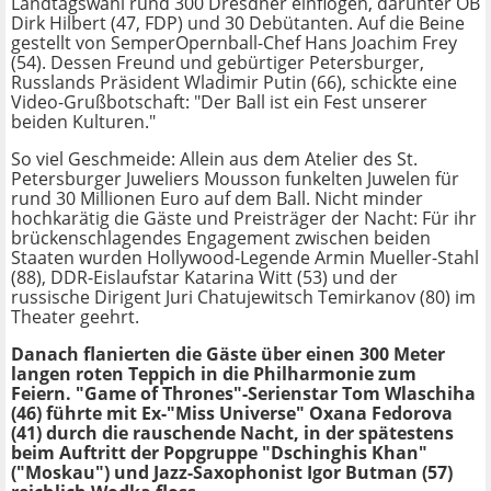
Landtagswahl rund 300 Dresdner einflogen, darunter OB
Dirk Hilbert (47, FDP) und 30 Debütanten. Auf die Beine
gestellt von SemperOpernball-Chef Hans Joachim Frey
(54). Dessen Freund und gebürtiger Petersburger,
Russlands Präsident Wladimir Putin (66), schickte eine
Video-Grußbotschaft: "Der Ball ist ein Fest unserer
beiden Kulturen."
So viel Geschmeide: Allein aus dem Atelier des St.
Petersburger Juweliers Mousson funkelten Juwelen für
rund 30 Millionen Euro auf dem Ball. Nicht minder
hochkarätig die Gäste und Preisträger der Nacht: Für ihr
brückenschlagendes Engagement zwischen beiden
Staaten wurden Hollywood-Legende Armin Mueller-Stahl
(88), DDR-Eislaufstar Katarina Witt (53) und der
russische Dirigent Juri Chatujewitsch Temirkanov (80) im
Theater geehrt.
Danach flanierten die Gäste über einen 300 Meter
langen roten Teppich in die Philharmonie zum
Feiern. "Game of Thrones"-Serienstar Tom Wlaschiha
(46) führte mit Ex-"Miss Universe" Oxana Fedorova
(41) durch die rauschende Nacht, in der spätestens
beim Auftritt der Popgruppe "Dschinghis Khan"
("Moskau") und Jazz-Saxophonist Igor Butman (57)