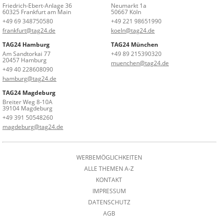
Friedrich-Ebert-Anlage 36
Neumarkt 1a
60325 Frankfurt am Main
50667 Köln
+49 69 348750580
+49 221 98651990
frankfurt@tag24.de
koeln@tag24.de
TAG24 Hamburg
TAG24 München
Am Sandtorkai 77
+49 89 215390320
20457 Hamburg
muenchen@tag24.de
+49 40 228608090
hamburg@tag24.de
TAG24 Magdeburg
Breiter Weg 8-10A
39104 Magdeburg
+49 391 50548260
magdeburg@tag24.de
WERBEMÖGLICHKEITEN
ALLE THEMEN A-Z
KONTAKT
IMPRESSUM
DATENSCHUTZ
AGB