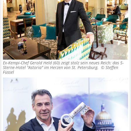
Ex-Kempi-Chef Gerold Held (60) zeigt stolz sein neues Reich: das 5-
Sterne-Hotel "Astoria" im Herzen von St. Petersburg. ©
Steffen
Füssel