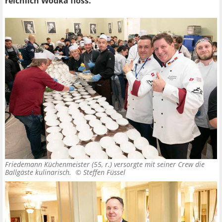
reichlich Wodka floss.
Friedemann Küchenmeister (55, r.) versorgte mit seiner Crew die
Ballgäste kulinarisch. ©
Steffen Füssel