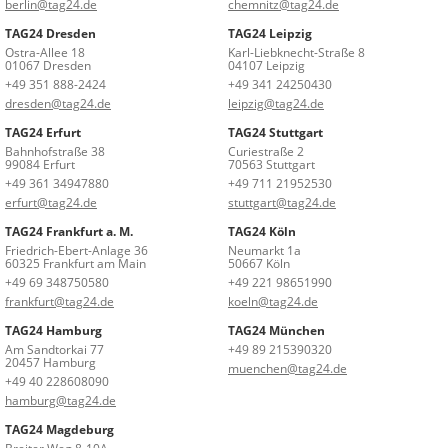
berlin@tag24.de
chemnitz@tag24.de
TAG24 Dresden
TAG24 Leipzig
Ostra-Allee 18
Karl-Liebknecht-Straße 8
01067 Dresden
04107 Leipzig
+49 351 888-2424
+49 341 24250430
dresden@tag24.de
leipzig@tag24.de
TAG24 Erfurt
TAG24 Stuttgart
Bahnhofstraße 38
Curiestraße 2
99084 Erfurt
70563 Stuttgart
+49 361 34947880
+49 711 21952530
erfurt@tag24.de
stuttgart@tag24.de
TAG24 Frankfurt a. M.
TAG24 Köln
Friedrich-Ebert-Anlage 36
Neumarkt 1a
60325 Frankfurt am Main
50667 Köln
+49 69 348750580
+49 221 98651990
frankfurt@tag24.de
koeln@tag24.de
TAG24 Hamburg
TAG24 München
Am Sandtorkai 77
+49 89 215390320
20457 Hamburg
muenchen@tag24.de
+49 40 228608090
hamburg@tag24.de
TAG24 Magdeburg