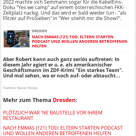
2022 machte sich Semmann sogar für die KabelEins-
Doku "Yes we camp" auf einem österreichischen FKK-
Zeltplatz nackig. Und das wird er bald wieder tun - "als
Flitzer auf ProSieben" in "Wer stiehlt mir die Show?".
DRESDEN
NACH EMMAS (†21) TOD: ELTERN STARTEN
PODCAST UND WOLLEN ANDEREN BETROFFENEN
HELFEN
Aber Robert kann auch ganz seriös auftreten: In
diesem Jahr agiert er u. a. als amerikanischer
Geschäftsmann im ZDF-Krimi "Ein starkes Team".
Und mal sehen, wo er noch auf- oder abtaucht...
Titelfoto: Daniel Förster
Mehr zum Thema
Dresden
:
PLÖTZLICH WAR 'NE BAUSTELLE VOR IHREM
RESTAURANT
NACH EMMAS (†21) TOD: ELTERN STARTEN PODCAST
UND WOLLEN ANDEREN BETROFFENEN HELFEN