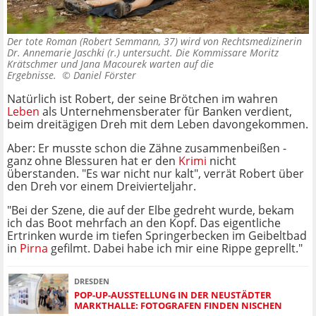
Der tote Roman (Robert Semmann, 37) wird von Rechtsmedizinerin
Dr. Annemarie Jaschki (r.) untersucht. Die Kommissare Moritz
Krätschmer und Jana Macourek warten auf die
Ergebnisse. ©
Daniel Förster
Natürlich ist Robert, der seine Brötchen im wahren
Leben
als Unternehmensberater für Banken verdient,
beim dreitägigen Dreh mit dem Leben davongekommen.
Aber: Er musste schon die Zähne zusammenbeißen -
ganz ohne Blessuren hat er den
Krimi
nicht
überstanden. "Es war nicht nur kalt", verrät Robert über
den Dreh vor einem Dreivierteljahr.
"Bei der Szene, die auf der Elbe gedreht wurde, bekam
ich das Boot mehrfach an den Kopf. Das eigentliche
Ertrinken wurde im tiefen Springerbecken im Geibeltbad
in
Pirna
gefilmt. Dabei habe ich mir eine Rippe geprellt."
DRESDEN
POP-UP-AUSSTELLUNG IN DER NEUSTÄDTER
MARKTHALLE: FOTOGRAFEN FINDEN NISCHEN