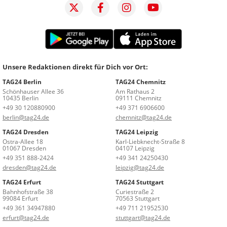
Unsere Redaktionen direkt für Dich vor Ort:
TAG24 Berlin
TAG24 Chemnitz
Schönhauser Allee 36
Am Rathaus 2
10435 Berlin
09111 Chemnitz
+49 30 120880900
+49 371 6906600
berlin@tag24.de
chemnitz@tag24.de
TAG24 Dresden
TAG24 Leipzig
Ostra-Allee 18
Karl-Liebknecht-Straße 8
01067 Dresden
04107 Leipzig
+49 351 888-2424
+49 341 24250430
dresden@tag24.de
leipzig@tag24.de
TAG24 Erfurt
TAG24 Stuttgart
Bahnhofstraße 38
Curiestraße 2
99084 Erfurt
70563 Stuttgart
+49 361 34947880
+49 711 21952530
erfurt@tag24.de
stuttgart@tag24.de