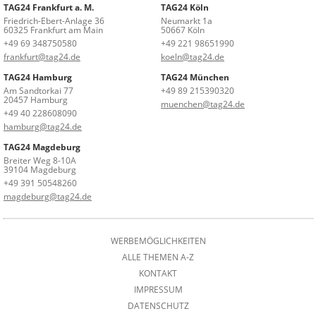
TAG24 Frankfurt a. M.
TAG24 Köln
Friedrich-Ebert-Anlage 36
Neumarkt 1a
60325 Frankfurt am Main
50667 Köln
+49 69 348750580
+49 221 98651990
frankfurt@tag24.de
koeln@tag24.de
TAG24 Hamburg
TAG24 München
Am Sandtorkai 77
+49 89 215390320
20457 Hamburg
muenchen@tag24.de
+49 40 228608090
hamburg@tag24.de
TAG24 Magdeburg
Breiter Weg 8-10A
39104 Magdeburg
+49 391 50548260
magdeburg@tag24.de
WERBEMÖGLICHKEITEN
ALLE THEMEN A-Z
KONTAKT
IMPRESSUM
DATENSCHUTZ