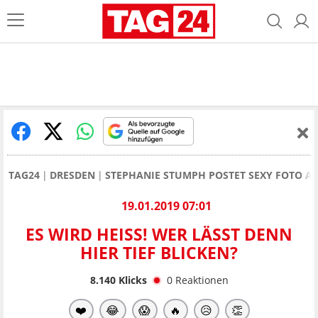
TAG24
DRESDEN
STEPHANIE STUMPH POSTET SEXY FOTO A
19.01.2019 07:01
ES WIRD HEISS! WER LÄSST DENN H
IER TIEF BLICKEN?
8.140
Klicks
0
Reaktionen
❤️
😂
😱
🔥
😥
👏