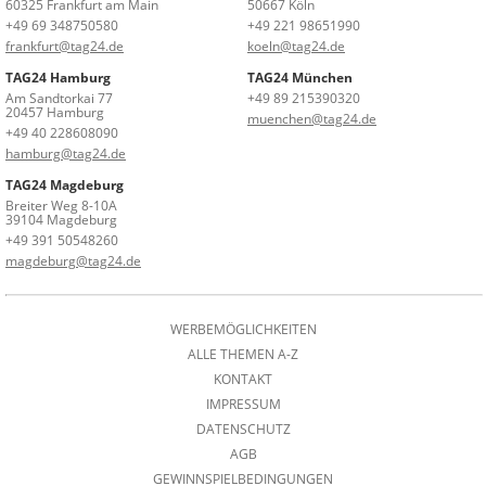
60325 Frankfurt am Main
50667 Köln
+49 69 348750580
+49 221 98651990
frankfurt@tag24.de
koeln@tag24.de
TAG24 Hamburg
TAG24 München
Am Sandtorkai 77
+49 89 215390320
20457 Hamburg
muenchen@tag24.de
+49 40 228608090
hamburg@tag24.de
TAG24 Magdeburg
Breiter Weg 8-10A
39104 Magdeburg
+49 391 50548260
magdeburg@tag24.de
WERBEMÖGLICHKEITEN
ALLE THEMEN A-Z
KONTAKT
IMPRESSUM
DATENSCHUTZ
AGB
GEWINNSPIELBEDINGUNGEN