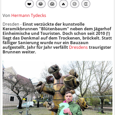
❤️
😂
😱
🔥
😥
👏
Von
Hermann Tydecks
Dresden -
Einst verzückte der kunstvolle
Keramikbrunnen "Blütenbaum" neben dem Jägerhof
Einheimische und Touristen. Doch schon seit 2010 (!)
liegt das Denkmal auf dem Trockenen, bröckelt. Statt
fälliger Sanierung wurde nur ein Bauzaun
aufgestellt. Jahr für Jahr verfällt
Dresdens
traurigster
Brunnen weiter.