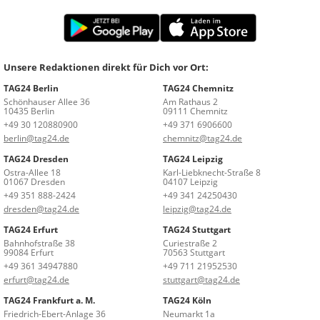
Unsere Redaktionen direkt für Dich vor Ort:
TAG24 Berlin
TAG24 Chemnitz
Schönhauser Allee 36
Am Rathaus 2
10435 Berlin
09111 Chemnitz
+49 30 120880900
+49 371 6906600
berlin@tag24.de
chemnitz@tag24.de
TAG24 Dresden
TAG24 Leipzig
Ostra-Allee 18
Karl-Liebknecht-Straße 8
01067 Dresden
04107 Leipzig
+49 351 888-2424
+49 341 24250430
dresden@tag24.de
leipzig@tag24.de
TAG24 Erfurt
TAG24 Stuttgart
Bahnhofstraße 38
Curiestraße 2
99084 Erfurt
70563 Stuttgart
+49 361 34947880
+49 711 21952530
erfurt@tag24.de
stuttgart@tag24.de
TAG24 Frankfurt a. M.
TAG24 Köln
Friedrich-Ebert-Anlage 36
Neumarkt 1a