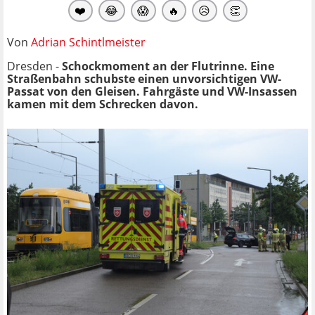
❤️
😂
😱
🔥
😥
👏
Von
Adrian Schintlmeister
Dresden -
Schockmoment an der Flutrinne.
Eine
Straßenbahn schubste einen unvorsichtigen VW-
Passat von den Gleisen. Fahrgäste und VW-Insassen
kamen mit dem Schrecken davon.