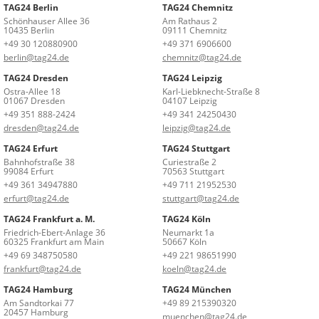
TAG24 Berlin
TAG24 Chemnitz
Schönhauser Allee 36
Am Rathaus 2
10435 Berlin
09111 Chemnitz
+49 30 120880900
+49 371 6906600
berlin@tag24.de
chemnitz@tag24.de
TAG24 Dresden
TAG24 Leipzig
Ostra-Allee 18
Karl-Liebknecht-Straße 8
01067 Dresden
04107 Leipzig
+49 351 888-2424
+49 341 24250430
dresden@tag24.de
leipzig@tag24.de
TAG24 Erfurt
TAG24 Stuttgart
Bahnhofstraße 38
Curiestraße 2
99084 Erfurt
70563 Stuttgart
+49 361 34947880
+49 711 21952530
erfurt@tag24.de
stuttgart@tag24.de
TAG24 Frankfurt a. M.
TAG24 Köln
Friedrich-Ebert-Anlage 36
Neumarkt 1a
60325 Frankfurt am Main
50667 Köln
+49 69 348750580
+49 221 98651990
frankfurt@tag24.de
koeln@tag24.de
TAG24 Hamburg
TAG24 München
Am Sandtorkai 77
+49 89 215390320
20457 Hamburg
muenchen@tag24.de