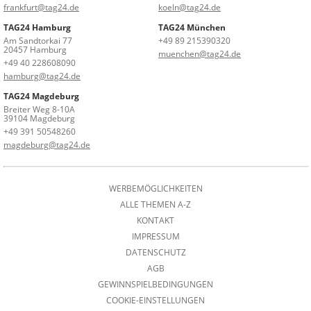
frankfurt@tag24.de
koeln@tag24.de
TAG24 Hamburg
TAG24 München
Am Sandtorkai 77
+49 89 215390320
20457 Hamburg
muenchen@tag24.de
+49 40 228608090
hamburg@tag24.de
TAG24 Magdeburg
Breiter Weg 8-10A
39104 Magdeburg
+49 391 50548260
magdeburg@tag24.de
WERBEMÖGLICHKEITEN
ALLE THEMEN A-Z
KONTAKT
IMPRESSUM
DATENSCHUTZ
AGB
GEWINNSPIELBEDINGUNGEN
COOKIE-EINSTELLUNGEN