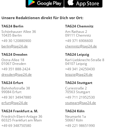
Unsere Redaktionen direkt für Dich vor Ort:
TAG24 Berlin
TAG24 Chemnitz
Schönhauser Allee 36
Am Rathaus 2
10435 Berlin
09111 Chemnitz
+49 30 120880900
+49 371 6906600
berlin@tag24.de
chemnitz@tag24.de
TAG24 Dresden
TAG24 Leipzig
Ostra-Allee 18
Karl-Liebknecht-Straße 8
01067 Dresden
04107 Leipzig
+49 351 888-2424
+49 341 24250430
dresden@tag24.de
leipzig@tag24.de
TAG24 Erfurt
TAG24 Stuttgart
Bahnhofstraße 38
Curiestraße 2
99084 Erfurt
70563 Stuttgart
+49 361 34947880
+49 711 21952530
erfurt@tag24.de
stuttgart@tag24.de
TAG24 Frankfurt a. M.
TAG24 Köln
Friedrich-Ebert-Anlage 36
Neumarkt 1a
60325 Frankfurt am Main
50667 Köln
+49 69 348750580
+49 221 98651990