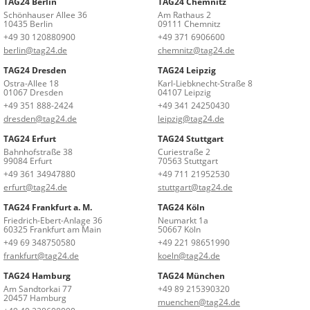
TAG24 Berlin
TAG24 Chemnitz
Schönhauser Allee 36
Am Rathaus 2
10435 Berlin
09111 Chemnitz
+49 30 120880900
+49 371 6906600
berlin@tag24.de
chemnitz@tag24.de
TAG24 Dresden
TAG24 Leipzig
Ostra-Allee 18
Karl-Liebknecht-Straße 8
01067 Dresden
04107 Leipzig
+49 351 888-2424
+49 341 24250430
dresden@tag24.de
leipzig@tag24.de
TAG24 Erfurt
TAG24 Stuttgart
Bahnhofstraße 38
Curiestraße 2
99084 Erfurt
70563 Stuttgart
+49 361 34947880
+49 711 21952530
erfurt@tag24.de
stuttgart@tag24.de
TAG24 Frankfurt a. M.
TAG24 Köln
Friedrich-Ebert-Anlage 36
Neumarkt 1a
60325 Frankfurt am Main
50667 Köln
+49 69 348750580
+49 221 98651990
frankfurt@tag24.de
koeln@tag24.de
TAG24 Hamburg
TAG24 München
Am Sandtorkai 77
+49 89 215390320
20457 Hamburg
muenchen@tag24.de