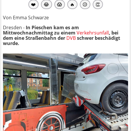
❤️
😂
😱
🔥
😥
👏
Von Emma Schwarze
Dresden -
In Pieschen kam es am
Mittwochnachmittag zu einem
Verkehrsunfall
, bei
dem eine Straßenbahn der
DVB
schwer beschädigt
wurde.