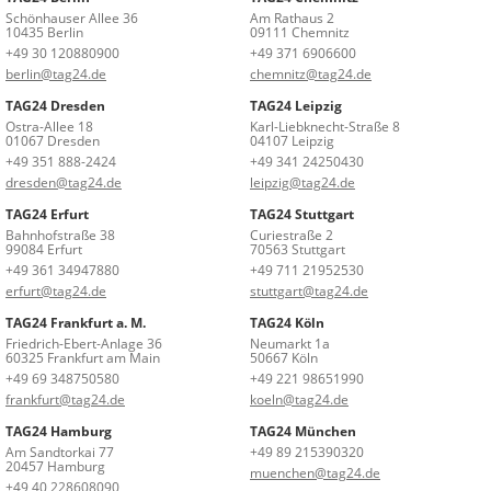
Schönhauser Allee 36
Am Rathaus 2
10435 Berlin
09111 Chemnitz
+49 30 120880900
+49 371 6906600
berlin@tag24.de
chemnitz@tag24.de
TAG24 Dresden
TAG24 Leipzig
Ostra-Allee 18
Karl-Liebknecht-Straße 8
01067 Dresden
04107 Leipzig
+49 351 888-2424
+49 341 24250430
dresden@tag24.de
leipzig@tag24.de
TAG24 Erfurt
TAG24 Stuttgart
Bahnhofstraße 38
Curiestraße 2
99084 Erfurt
70563 Stuttgart
+49 361 34947880
+49 711 21952530
erfurt@tag24.de
stuttgart@tag24.de
TAG24 Frankfurt a. M.
TAG24 Köln
Friedrich-Ebert-Anlage 36
Neumarkt 1a
60325 Frankfurt am Main
50667 Köln
+49 69 348750580
+49 221 98651990
frankfurt@tag24.de
koeln@tag24.de
TAG24 Hamburg
TAG24 München
Am Sandtorkai 77
+49 89 215390320
20457 Hamburg
muenchen@tag24.de
+49 40 228608090