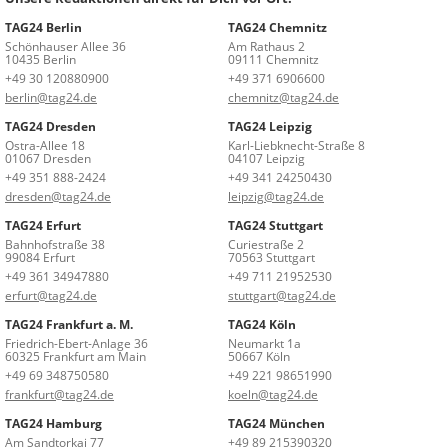
TAG24 Berlin
TAG24 Chemnitz
Schönhauser Allee 36
Am Rathaus 2
10435 Berlin
09111 Chemnitz
+49 30 120880900
+49 371 6906600
berlin@tag24.de
chemnitz@tag24.de
TAG24 Dresden
TAG24 Leipzig
Ostra-Allee 18
Karl-Liebknecht-Straße 8
01067 Dresden
04107 Leipzig
+49 351 888-2424
+49 341 24250430
dresden@tag24.de
leipzig@tag24.de
TAG24 Erfurt
TAG24 Stuttgart
Bahnhofstraße 38
Curiestraße 2
99084 Erfurt
70563 Stuttgart
+49 361 34947880
+49 711 21952530
erfurt@tag24.de
stuttgart@tag24.de
TAG24 Frankfurt a. M.
TAG24 Köln
Friedrich-Ebert-Anlage 36
Neumarkt 1a
60325 Frankfurt am Main
50667 Köln
+49 69 348750580
+49 221 98651990
frankfurt@tag24.de
koeln@tag24.de
TAG24 Hamburg
TAG24 München
Am Sandtorkai 77
+49 89 215390320