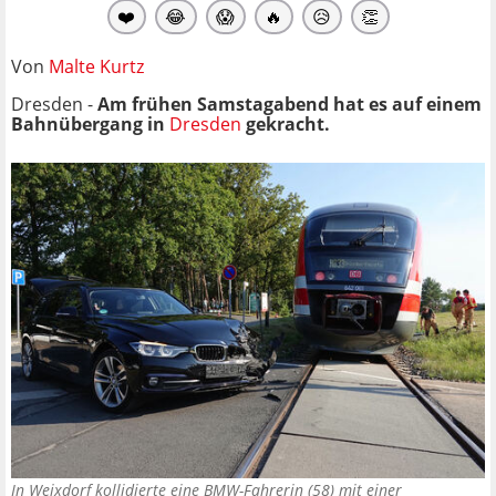
❤️
😂
😱
🔥
😥
👏
Von
Malte Kurtz
Dresden -
Am frühen Samstagabend hat es auf einem
Bahnübergang in
Dresden
gekracht.
In Weixdorf kollidierte eine BMW-Fahrerin (58) mit einer