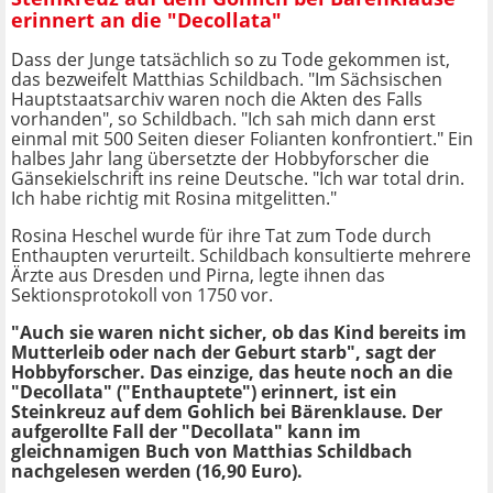
erinnert an die "Decollata"
Dass der Junge tatsächlich so zu Tode gekommen ist,
das bezweifelt Matthias Schildbach. "Im Sächsischen
Hauptstaatsarchiv waren noch die Akten des Falls
vorhanden", so Schildbach. "Ich sah mich dann erst
einmal mit 500 Seiten dieser Folianten konfrontiert." Ein
halbes Jahr lang übersetzte der Hobbyforscher die
Gänsekielschrift ins reine Deutsche. "Ich war total drin.
Ich habe richtig mit Rosina mitgelitten."
Rosina Heschel wurde für ihre Tat zum Tode durch
Enthaupten verurteilt. Schildbach konsultierte mehrere
Ärzte aus Dresden und Pirna, legte ihnen das
Sektionsprotokoll von 1750 vor.
"Auch sie waren nicht sicher, ob das Kind bereits im
Mutterleib oder nach der Geburt starb", sagt der
Hobbyforscher. Das einzige, das heute noch an die
"Decollata" ("Enthauptete") erinnert, ist ein
Steinkreuz auf dem Gohlich bei Bärenklause. Der
aufgerollte Fall der "Decollata" kann im
gleichnamigen Buch von Matthias Schildbach
nachgelesen werden (16,90 Euro).