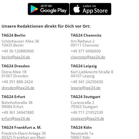
Unsere Redaktionen direkt für Dich vor Ort:
TAG24 Berlin
TAG24 Chemnitz
Schönhauser Allee 36
Am Rathaus 2
10435 Berlin
09111 Chemnitz
+49 30 120880900
+49 371 6906600
berlin@tag24.de
chemnitz@tag24.de
TAG24 Dresden
TAG24 Leipzig
Ostra-Allee 18
Karl-Liebknecht-Straße 8
01067 Dresden
04107 Leipzig
+49 351 888-2424
+49 341 24250430
dresden@tag24.de
leipzig@tag24.de
TAG24 Erfurt
TAG24 Stuttgart
Bahnhofstraße 38
Curiestraße 2
99084 Erfurt
70563 Stuttgart
+49 361 34947880
+49 711 21952530
erfurt@tag24.de
stuttgart@tag24.de
TAG24 Frankfurt a. M.
TAG24 Köln
Friedrich-Ebert-Anlage 36
Neumarkt 1a
60325 Frankfurt am Main
50667 Köln