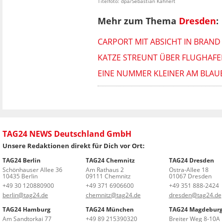
Titelfoto: dpa/Sebastian Kahnert
Mehr zum Thema
Dresden
:
CARPORT MIT ABSICHT IN BRAND 
KATZE STREUNT ÜBER FLUGHAFE
EINE NUMMER KLEINER AM BLAU
TAG24 NEWS Deutschland GmbH
Unsere Redaktionen direkt für Dich vor Ort:
TAG24 Berlin
TAG24 Chemnitz
TAG24 Dresden
Schönhauser Allee 36
Am Rathaus 2
Ostra-Allee 18
10435 Berlin
09111 Chemnitz
01067 Dresden
+49 30 120880900
+49 371 6906600
+49 351 888-2424
berlin@tag24.de
chemnitz@tag24.de
dresden@tag24.de
TAG24 Hamburg
TAG24 München
TAG24 Magdebur
Am Sandtorkai 77
+49 89 215390320
Breiter Weg 8-10A