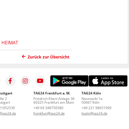
 HEIMAT
Zurück zur Übersicht
uttgart
TAG24 Frankfurt a. M.
TAG24 Köln
aße 2
Friedrich-Ebert-Anlage 36
Neumarkt 1a
ttgart
60325 Frankfurt am Main
50667 Köln
21952530
+49 69 348750580
+49 221 98651990
t@tag24.de
frankfurt@tag24.de
koeln@tag24.de