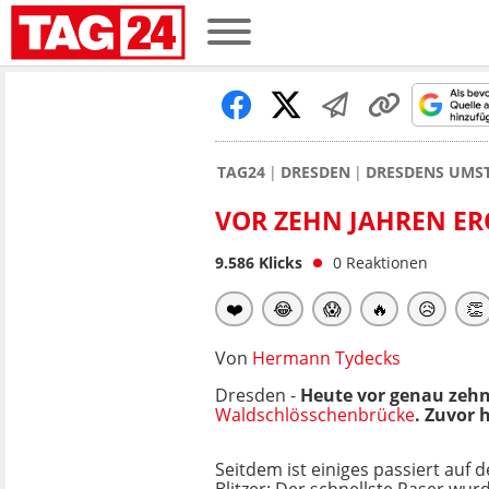
TAG24
DRESDEN
DRESDENS UMST
VOR ZEHN JAHREN ER
9.586
Klicks
0
Reaktionen
❤️
😂
😱
🔥
😥
👏
Von
Hermann Tydecks
Dresden -
Heute vor genau zehn 
Waldschlösschenbrücke
. Zuvor 
Seitdem ist einiges passiert auf 