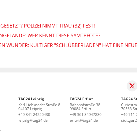
GESETZT? POLIZEI NIMMT FRAU (32) FEST!
NGELÄNDE: WER KENNT DIESE SAMTPFOTE?
EN WUNDER: KULTIGER "SCHLÜBBERLADEN" HAT EINE NEUE
TAG24 Leipzig
TAG24 Erfurt
TAG24 St
Karl-Liebknecht-Straße 8
Bahnhofstraße 38
Curiestr
04107 Leipzig
99084 Erfurt
70563 Stu
+49 341 24250430
+49 361 34947880
+49 711 
leipzig@tag24.de
erfurt@tag24.de
stuttgar
g