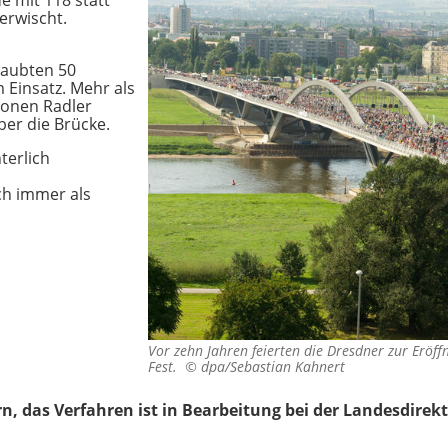
e mit 118 statt
erwischt.
rlaubten 50
 Einsatz. Mehr als
lionen Radler
ber die Brücke.
terlich
ch immer als
Vor zehn Jahren feierten die Dresdner zur Eröf
Fest. ©
dpa/Sebastian Kahnert
rn, das Verfahren ist in Bearbeitung bei der Landesdirek