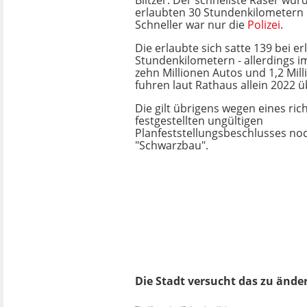
Blitzer: Der schnellste Raser wurd
erlaubten 30 Stundenkilometern 
Schneller war nur die
Polizei
.
Die erlaubte sich satte 139 bei e
Stundenkilometern - allerdings im
zehn Millionen Autos und 1,2 Mil
fuhren laut Rathaus allein 2022 ü
Die gilt übrigens wegen eines rich
festgestellten ungültigen
Planfeststellungsbeschlusses no
"Schwarzbau".
Die Stadt versucht das zu ände