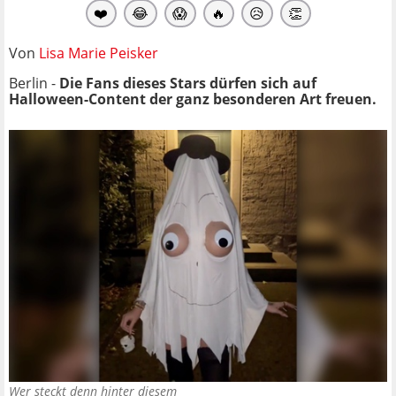
❤️
😂
😱
🔥
😥
👏
Von
Lisa Marie Peisker
Berlin -
Die Fans dieses Stars dürfen sich auf
Halloween-Content der ganz besonderen Art freuen.
Wer steckt denn hinter diesem