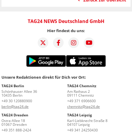
TAG24 NEWS Deutschland GmbH
Hier findest du uns:
Unsere Redaktionen direkt für Dich vor Ort:
TAG24 Berlin
TAG24 Chemnitz
Schönhauser Allee 36
Am Rathaus 2
10435 Berlin
09111 Chemnitz
+49 30 120880900
+49 371 6906600
berlin@tag24.de
chemnitz@tag24.de
TAG24 Dresden
TAG24 Leipzig
Ostra-Allee 18
Karl-Liebknecht-Straße 8
01067 Dresden
04107 Leipzig
+49 351 888-2424
+49 341 24250430