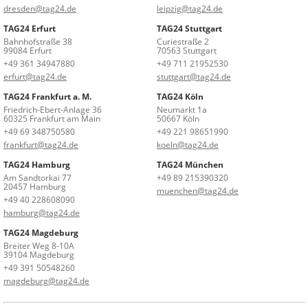
dresden@tag24.de
leipzig@tag24.de
TAG24 Erfurt
TAG24 Stuttgart
Bahnhofstraße 38
Curiestraße 2
99084 Erfurt
70563 Stuttgart
+49 361 34947880
+49 711 21952530
erfurt@tag24.de
stuttgart@tag24.de
TAG24 Frankfurt a. M.
TAG24 Köln
Friedrich-Ebert-Anlage 36
Neumarkt 1a
60325 Frankfurt am Main
50667 Köln
+49 69 348750580
+49 221 98651990
frankfurt@tag24.de
koeln@tag24.de
TAG24 Hamburg
TAG24 München
Am Sandtorkai 77
+49 89 215390320
20457 Hamburg
muenchen@tag24.de
+49 40 228608090
hamburg@tag24.de
TAG24 Magdeburg
Breiter Weg 8-10A
39104 Magdeburg
+49 391 50548260
magdeburg@tag24.de