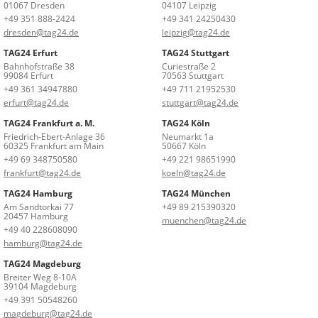
01067 Dresden
04107 Leipzig
+49 351 888-2424
+49 341 24250430
dresden@tag24.de
leipzig@tag24.de
TAG24 Erfurt
TAG24 Stuttgart
Bahnhofstraße 38
Curiestraße 2
99084 Erfurt
70563 Stuttgart
+49 361 34947880
+49 711 21952530
erfurt@tag24.de
stuttgart@tag24.de
TAG24 Frankfurt a. M.
TAG24 Köln
Friedrich-Ebert-Anlage 36
Neumarkt 1a
60325 Frankfurt am Main
50667 Köln
+49 69 348750580
+49 221 98651990
frankfurt@tag24.de
koeln@tag24.de
TAG24 Hamburg
TAG24 München
Am Sandtorkai 77
+49 89 215390320
20457 Hamburg
muenchen@tag24.de
+49 40 228608090
hamburg@tag24.de
TAG24 Magdeburg
Breiter Weg 8-10A
39104 Magdeburg
+49 391 50548260
magdeburg@tag24.de