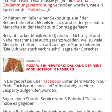
In beiden Fällen war massiv gegen die
Corona-
Eindämmungsverordnung
verstoßen worden, wie ein
Sprecher der
Polizei
sagte.
So hätten im Keller einer Sexboutique auf der
Reeperbahn etwa 65 teils in Lack und Leder gekleidete
Menschen in der Nacht zum Sonntag gefeiert.
Bei lautstarker Musik vom DJ und mit Lichtorgel und
Nebelmaschine sei auch getanzt worden. Viel zu viele
Menschen hätten sich auf zu engem Raum befunden.
"Die Luft war stark verbraucht", sagte der Sprecher.
HAMBURG
PIZZA WIE IN NEW YORK? DAS KANN DER NEUE
FOOD-HOTSPOT IN HAMBURG
In Bergedorf sei über
Facebook
unter dem Motto "Your
Pride Fuck is not cancelled" offenkundig zu einer
Sexparty aufgerufen worden.
Sogar einen Shuttle-Service vom S-Bahnhof Tiefstack
habe es gegeben.
Als die Polizei einem Shuttlebus gefolgt sei, hätten die