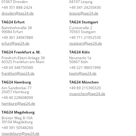
01067 Dresden
04107 Leipzig
+49 351 888-2424
+49 341 24250430
dresden@tag24.de
leipzig@tag24.de
TAG24 Erfurt
TAG24 Stuttgart
Bahnhofstraße 38
Curiestraße 2
99084 Erfurt
70563 Stuttgart
+49 361 34947880
+49 711 21952530
erfurt@tag24.de
stuttgart@tag24.de
TAG24 Frankfurt a. M.
TAG24 Köln
Friedrich-Ebert-Anlage 36
Neumarkt 1a
60325 Frankfurt am Main
50667 Köln
+49 69 348750580
+49 221 98651990
frankfurt@tag24.de
koeln@tag24.de
TAG24 Hamburg
TAG24 München
Am Sandtorkai 77
+49 89 215390320
20457 Hamburg
muenchen@tag24.de
+49 40 228608090
hamburg@tag24.de
TAG24 Magdeburg
Breiter Weg 8-10A
39104 Magdeburg
+49 391 50548260
magdeburg@tag24.de