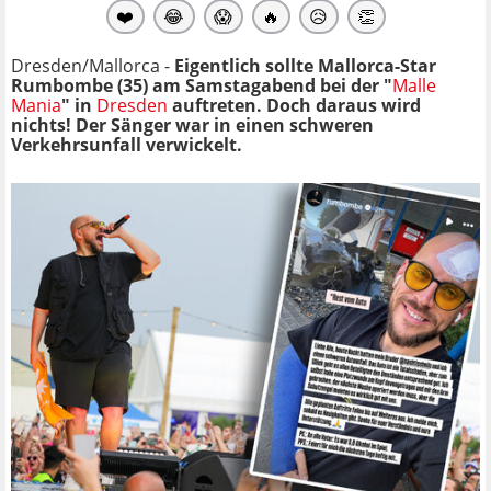
❤️
😂
😱
🔥
😥
👏
Dresden/Mallorca -
Eigentlich sollte Mallorca-Star
Rumbombe (35) am Samstagabend bei der "
Malle
Mania
" in
Dresden
auftreten. Doch daraus wird
nichts! Der Sänger war in einen schweren
Verkehrsunfall verwickelt.