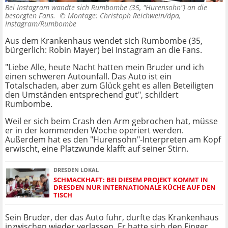
Bei Instagram wandte sich Rumbombe (35, "Hurensohn") an die
besorgten Fans. ©
Montage: Christoph Reichwein/dpa,
Instagram/Rumbombe
Aus dem Krankenhaus wendet sich Rumbombe (35,
bürgerlich: Robin Mayer) bei Instagram an die Fans.
"Liebe Alle, heute Nacht hatten mein Bruder und ich
einen schweren Autounfall. Das Auto ist ein
Totalschaden, aber zum Glück geht es allen Beteiligten
den Umständen entsprechend gut", schildert
Rumbombe.
Weil er sich beim Crash den Arm gebrochen hat, müsse
er in der kommenden Woche operiert werden.
Außerdem hat es den "Hurensohn"-Interpreten am Kopf
erwischt, eine Platzwunde klafft auf seiner Stirn.
DRESDEN LOKAL
SCHMACKHAFT: BEI DIESEM PROJEKT KOMMT IN
DRESDEN NUR INTERNATIONALE KÜCHE AUF DEN
TISCH
Sein Bruder, der das Auto fuhr, durfte das Krankenhaus
inzwischen wieder verlassen. Er hatte sich den Finger