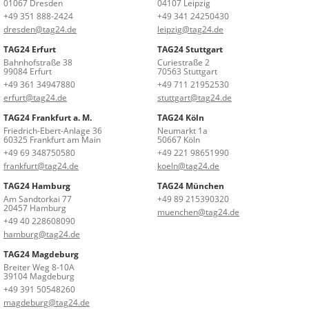
01067 Dresden
04107 Leipzig
+49 351 888-2424
+49 341 24250430
dresden@tag24.de
leipzig@tag24.de
TAG24 Erfurt
TAG24 Stuttgart
Bahnhofstraße 38
Curiestraße 2
99084 Erfurt
70563 Stuttgart
+49 361 34947880
+49 711 21952530
erfurt@tag24.de
stuttgart@tag24.de
TAG24 Frankfurt a. M.
TAG24 Köln
Friedrich-Ebert-Anlage 36
Neumarkt 1a
60325 Frankfurt am Main
50667 Köln
+49 69 348750580
+49 221 98651990
frankfurt@tag24.de
koeln@tag24.de
TAG24 Hamburg
TAG24 München
Am Sandtorkai 77
+49 89 215390320
20457 Hamburg
muenchen@tag24.de
+49 40 228608090
hamburg@tag24.de
TAG24 Magdeburg
Breiter Weg 8-10A
39104 Magdeburg
+49 391 50548260
magdeburg@tag24.de