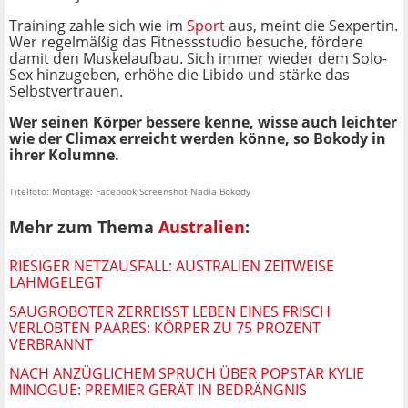
Training zahle sich wie im
Sport
aus, meint die Sexpertin.
Wer regelmäßig das Fitnessstudio besuche, fördere
damit den Muskelaufbau. Sich immer wieder dem Solo-
Sex hinzugeben, erhöhe die Libido und stärke das
Selbstvertrauen.
Wer seinen Körper bessere kenne, wisse auch leichter
wie der Climax erreicht werden könne, so Bokody in
ihrer Kolumne.
Titelfoto: Montage: Facebook Screenshot Nadia Bokody
Mehr zum Thema
Australien
:
RIESIGER NETZAUSFALL: AUSTRALIEN ZEITWEISE
LAHMGELEGT
SAUGROBOTER ZERREISST LEBEN EINES FRISCH V
ERLOBTEN PAARES: KÖRPER ZU 75 PROZENT V
ERBRANNT
NACH ANZÜGLICHEM SPRUCH ÜBER POPSTAR KYLIE
MINOGUE: PREMIER GERÄT IN BEDRÄNGNIS