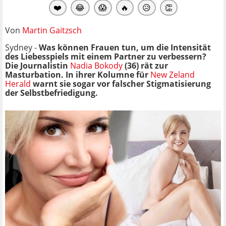
❤️
😂
😱
🔥
😥
👏
Von
Martin Gaitzsch
Sydney -
Was können Frauen tun, um die Intensität
des Liebesspiels mit einem Partner zu verbessern?
Die Journalistin
Nadia Bokody
(36) rät zur
Masturbation. In ihrer Kolumne für
New Zeland
Herald
warnt sie sogar vor falscher Stigmatisierung
der Selbstbefriedigung.