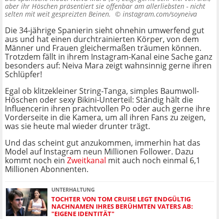
aber ihr Höschen präsentiert sie offenbar am allerliebsten - nicht
selten mit weit gespreizten Beinen. ©
instagram.com/soyneiva
Die 34-jährige Spanierin sieht ohnehin umwerfend gut
aus und hat einen durchtrainierten Körper, von dem
Männer und Frauen gleichermaßen träumen können.
Trotzdem fällt in ihrem Instagram-Kanal eine Sache ganz
besonders auf: Neiva Mara zeigt wahnsinnig gerne ihren
Schlüpfer!
Egal ob klitzekleiner String-Tanga, simples Baumwoll-
Höschen oder sexy Bikini-Unterteil: Ständig hält die
Influencerin ihren prachtvollen Po oder auch gerne ihre
Vorderseite in die Kamera, um all ihren Fans zu zeigen,
was sie heute mal wieder drunter trägt.
Und das scheint gut anzukommen, immerhin hat das
Model auf Instagram neun Millionen Follower. Dazu
kommt noch ein
Zweitkanal
mit auch noch einmal 6,1
Millionen Abonnenten.
UNTERHALTUNG
TOCHTER VON TOM CRUISE LEGT ENDGÜLTIG
NACHNAMEN IHRES BERÜHMTEN VATERS AB:
"EIGENE IDENTITÄT"