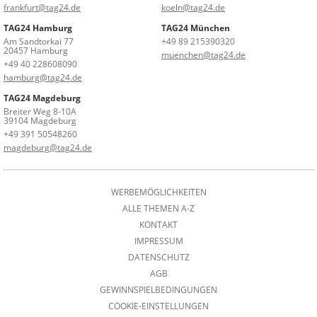
frankfurt@tag24.de
koeln@tag24.de
TAG24 Hamburg
TAG24 München
Am Sandtorkai 77
+49 89 215390320
20457 Hamburg
muenchen@tag24.de
+49 40 228608090
hamburg@tag24.de
TAG24 Magdeburg
Breiter Weg 8-10A
39104 Magdeburg
+49 391 50548260
magdeburg@tag24.de
WERBEMÖGLICHKEITEN
ALLE THEMEN A-Z
KONTAKT
IMPRESSUM
DATENSCHUTZ
AGB
GEWINNSPIELBEDINGUNGEN
COOKIE-EINSTELLUNGEN