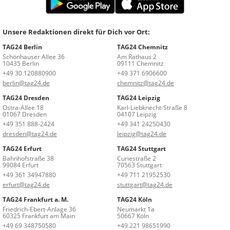
Unsere Redaktionen direkt für Dich vor Ort:
TAG24 Berlin
TAG24 Chemnitz
Schönhauser Allee 36
Am Rathaus 2
10435 Berlin
09111 Chemnitz
+49 30 120880900
+49 371 6906600
berlin@tag24.de
chemnitz@tag24.de
TAG24 Dresden
TAG24 Leipzig
Ostra-Allee 18
Karl-Liebknecht-Straße 8
01067 Dresden
04107 Leipzig
+49 351 888-2424
+49 341 24250430
dresden@tag24.de
leipzig@tag24.de
TAG24 Erfurt
TAG24 Stuttgart
Bahnhofstraße 38
Curiestraße 2
99084 Erfurt
70563 Stuttgart
+49 361 34947880
+49 711 21952530
erfurt@tag24.de
stuttgart@tag24.de
TAG24 Frankfurt a. M.
TAG24 Köln
Friedrich-Ebert-Anlage 36
Neumarkt 1a
60325 Frankfurt am Main
50667 Köln
+49 69 348750580
+49 221 98651990