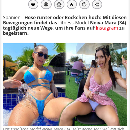
❤️
😂
😱
🔥
😥
👏
Spanien -
Hose runter oder Röckchen hoch: Mit diesen
Bewegungen findet das
Fitness-Model
Neiva Mara (34)
tagtäglich neue Wege, um ihre Fans auf
Instagram
zu
begeistern.
Das spanische Model Neiva Mara (34) zeigt gerne sehr viel von sich,