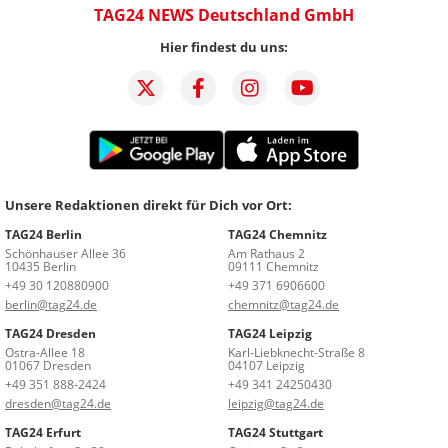
TAG24 NEWS Deutschland GmbH
Hier findest du uns:
Unsere Redaktionen direkt für Dich vor Ort:
TAG24 Berlin
TAG24 Chemnitz
Schönhauser Allee 36
Am Rathaus 2
10435 Berlin
09111 Chemnitz
+49 30 120880900
+49 371 6906600
berlin@tag24.de
chemnitz@tag24.de
TAG24 Dresden
TAG24 Leipzig
Ostra-Allee 18
Karl-Liebknecht-Straße 8
01067 Dresden
04107 Leipzig
+49 351 888-2424
+49 341 24250430
dresden@tag24.de
leipzig@tag24.de
TAG24 Erfurt
TAG24 Stuttgart