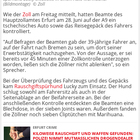
(Bildmontage) ©
Zoll
Wie der
Zoll
am Freitag mitteilt, hatten Beamte des
Hauptzollamtes Erfurt am 28. Juni auf der A9 ein
tschechisches Auto sowie das Reisegepäck des Fahrers
kontrolliert.
"Auf Befragen der Beamten gab der 39-jährige Fahrer an,
auf der Fahrt nach Bremen zu sein, um dort seiner
Erwerbstätigkeit nachzugehen. Von der Aussage, er sei
bereits vor 45 Minuten einer Zollkontrolle unterzogen
worden, ließen sich die Zöllner nicht ablenken", so ein
Sprecher.
Bei der Überprüfung des Fahrzeugs und des Gepäcks
kam
Rauschgiftspürhund
Lucky zum Einsatz. Der Hund
schlug sowohl am Fahrersitz als auch in der
Seitenablage an der Beifahrerseite an. Bei der
anschließenden Kontrolle entdeckten die Beamten eine
Blechdose, in der sieben Joints waren. Außerdem fanden
die Zöllner noch sieben Cliptütchen mit Marihuana.
ERFURT CRIME
KILOWEISE RAUSCHGIFT UND WAFFEN GEFUNDEN:
POLIZEI NIMMT MUTMASSLICHEN DROGENDEALER F