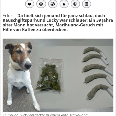
❤️
😂
😱
🔥
😥
👏
Erfurt -
Da hielt sich jemand für ganz schlau, doch
Rauschgiftspürhund Lucky war schlauer: Ein 39 Jahre
alter Mann hat versucht, Marihuana-Geruch mit
Hilfe von Kaffee zu überdecken.
Spürhund Lucky entdeckte in einem Auto Marihuana.