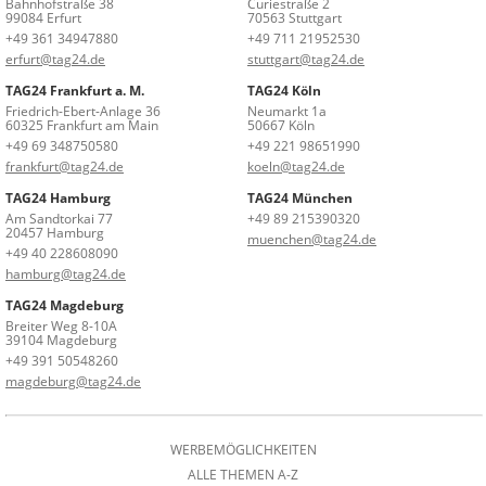
Bahnhofstraße 38
Curiestraße 2
99084 Erfurt
70563 Stuttgart
+49 361 34947880
+49 711 21952530
erfurt@tag24.de
stuttgart@tag24.de
TAG24 Frankfurt a. M.
TAG24 Köln
Friedrich-Ebert-Anlage 36
Neumarkt 1a
60325 Frankfurt am Main
50667 Köln
+49 69 348750580
+49 221 98651990
frankfurt@tag24.de
koeln@tag24.de
TAG24 Hamburg
TAG24 München
Am Sandtorkai 77
+49 89 215390320
20457 Hamburg
muenchen@tag24.de
+49 40 228608090
hamburg@tag24.de
TAG24 Magdeburg
Breiter Weg 8-10A
39104 Magdeburg
+49 391 50548260
magdeburg@tag24.de
WERBEMÖGLICHKEITEN
ALLE THEMEN A-Z