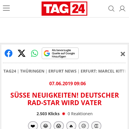
TAG24
THÜRINGEN
ERFURT NEWS
ERFURT: MARCEL KITTE
07.06.2019 09:06
SÜSSE NEUIGKEITEN! DEUTSCHER R
AD-STAR WIRD VATER
2.503
Klicks
0
Reaktionen
❤️
😂
😱
🔥
😥
👏