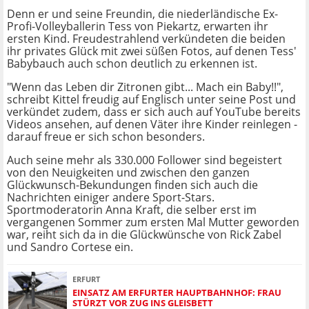
Denn er und seine Freundin, die niederländische Ex-
Profi-Volleyballerin Tess von Piekartz, erwarten ihr
ersten Kind. Freudestrahlend verkündeten die beiden
ihr privates Glück mit zwei süßen Fotos, auf denen Tess'
Babybauch auch schon deutlich zu erkennen ist.
"Wenn das Leben dir Zitronen gibt... Mach ein Baby!!",
schreibt Kittel freudig auf Englisch unter seine Post und
verkündet zudem, dass er sich auch auf YouTube bereits
Videos ansehen, auf denen Väter ihre Kinder reinlegen -
darauf freue er sich schon besonders.
Auch seine mehr als 330.000 Follower sind begeistert
von den Neuigkeiten und zwischen den ganzen
Glückwunsch-Bekundungen finden sich auch die
Nachrichten einiger andere Sport-Stars.
Sportmoderatorin Anna Kraft, die selber erst im
vergangenen Sommer zum ersten Mal Mutter geworden
war, reiht sich da in die Glückwünsche von Rick Zabel
und Sandro Cortese ein.
ERFURT
EINSATZ AM ERFURTER HAUPTBAHNHOF: FRAU
STÜRZT VOR ZUG INS GLEISBETT