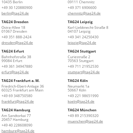
10435 Berlin
09111 Chemnitz
+49 30 120880900
+49 371 6906600
berlin@tag24.de
chemnitz@tag24.de
TAG24 Dresden
TAG24 Leipzig
Ostra-Allee 18
Karl-Liebknecht-Straße 8
01067 Dresden
04107 Leipzig
+49 351 888-2424
+49 341 24250430
dresden@tag24.de
leipzig@tag24.de
TAG24 Erfurt
TAG24 Stuttgart
Bahnhofstraße 38
Curiestraße 2
99084 Erfurt
70563 Stuttgart
+49 361 34947880
+49 711 21952530
erfurt@tag24.de
stuttgart@tag24.de
TAG24 Frankfurt a. M.
TAG24 Köln
Friedrich-Ebert-Anlage 36
Neumarkt 1a
60325 Frankfurt am Main
50667 Köln
+49 69 348750580
+49 221 98651990
frankfurt@tag24.de
koeln@tag24.de
TAG24 Hamburg
TAG24 München
Am Sandtorkai 77
+49 89 215390320
20457 Hamburg
muenchen@tag24.de
+49 40 228608090
hamburg@tag24.de