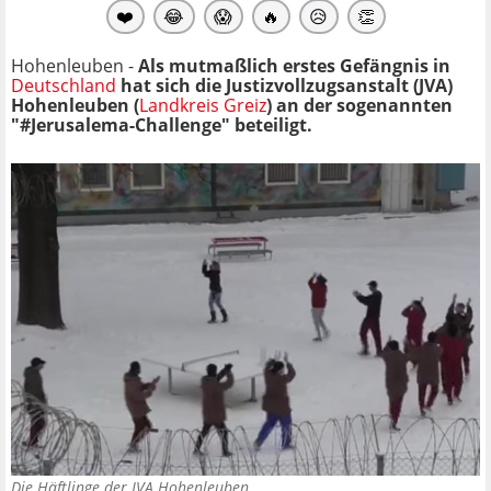
❤️
😂
😱
🔥
😥
👏
Hohenleuben -
Als mutmaßlich erstes Gefängnis in
Deutschland
hat sich die Justizvollzugsanstalt (JVA)
Hohenleuben (
Landkreis Greiz
) an der sogenannten
"#Jerusalema-Challenge" beteiligt.
Die Häftlinge der JVA Hohenleuben