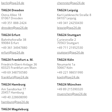
berlin@tag24.de
chemnitz@tag24.de
TAG24 Dresden
TAG24 Leipzig
Ostra-Allee 18
Karl-Liebknecht-Straße 8
01067 Dresden
04107 Leipzig
+49 351 888-2424
+49 341 24250430
dresden@tag24.de
leipzig@tag24.de
TAG24 Erfurt
TAG24 Stuttgart
Bahnhofstraße 38
Curiestraße 2
99084 Erfurt
70563 Stuttgart
+49 361 34947880
+49 711 21952530
erfurt@tag24.de
stuttgart@tag24.de
TAG24 Frankfurt a. M.
TAG24 Köln
Friedrich-Ebert-Anlage 36
Neumarkt 1a
60325 Frankfurt am Main
50667 Köln
+49 69 348750580
+49 221 98651990
frankfurt@tag24.de
koeln@tag24.de
TAG24 Hamburg
TAG24 München
Am Sandtorkai 77
+49 89 215390320
20457 Hamburg
muenchen@tag24.de
+49 40 228608090
hamburg@tag24.de
TAG24 Magdeburg