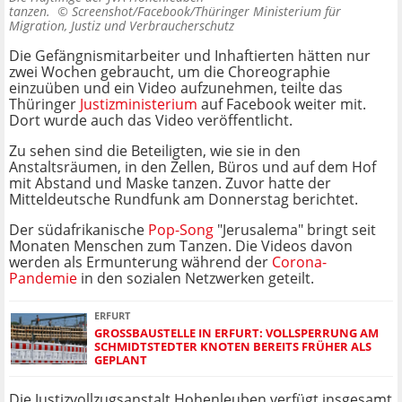
tanzen. ©
Screenshot/Facebook/Thüringer Ministerium für
Migration, Justiz und Verbraucherschutz
Die Gefängnismitarbeiter und Inhaftierten hätten nur
zwei Wochen gebraucht, um die Choreographie
einzuüben und ein Video aufzunehmen, teilte das
Thüringer
Justizministerium
auf Facebook weiter mit.
Dort wurde auch das Video veröffentlicht.
Zu sehen sind die Beteiligten, wie sie in den
Anstaltsräumen, in den Zellen, Büros und auf dem Hof
mit Abstand und Maske tanzen. Zuvor hatte der
Mitteldeutsche Rundfunk am Donnerstag berichtet.
Der südafrikanische
Pop-Song
"Jerusalema" bringt seit
Monaten Menschen zum Tanzen. Die Videos davon
werden als Ermunterung während der
Corona-
Pandemie
in den sozialen Netzwerken geteilt.
ERFURT
GROSSBAUSTELLE IN ERFURT: VOLLSPERRUNG AM S
CHMIDTSTEDTER KNOTEN BEREITS FRÜHER ALS G
EPLANT
Die Justizvollzugsanstalt Hohenleuben verfügt insgesamt