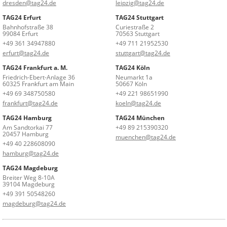
dresden@tag24.de
leipzig@tag24.de
TAG24 Erfurt
TAG24 Stuttgart
Bahnhofstraße 38
Curiestraße 2
99084 Erfurt
70563 Stuttgart
+49 361 34947880
+49 711 21952530
erfurt@tag24.de
stuttgart@tag24.de
TAG24 Frankfurt a. M.
TAG24 Köln
Friedrich-Ebert-Anlage 36
Neumarkt 1a
60325 Frankfurt am Main
50667 Köln
+49 69 348750580
+49 221 98651990
frankfurt@tag24.de
koeln@tag24.de
TAG24 Hamburg
TAG24 München
Am Sandtorkai 77
+49 89 215390320
20457 Hamburg
muenchen@tag24.de
+49 40 228608090
hamburg@tag24.de
TAG24 Magdeburg
Breiter Weg 8-10A
39104 Magdeburg
+49 391 50548260
magdeburg@tag24.de