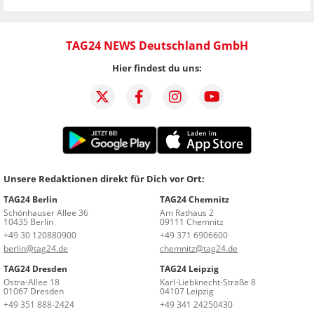
TAG24 NEWS Deutschland GmbH
Hier findest du uns:
Unsere Redaktionen direkt für Dich vor Ort:
TAG24 Berlin
TAG24 Chemnitz
Schönhauser Allee 36
Am Rathaus 2
10435 Berlin
09111 Chemnitz
+49 30 120880900
+49 371 6906600
berlin@tag24.de
chemnitz@tag24.de
TAG24 Dresden
TAG24 Leipzig
Ostra-Allee 18
Karl-Liebknecht-Straße 8
01067 Dresden
04107 Leipzig
+49 351 888-2424
+49 341 24250430