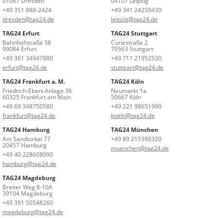
01067 Dresden
04107 Leipzig
+49 351 888-2424
+49 341 24250430
dresden@tag24.de
leipzig@tag24.de
TAG24 Erfurt
TAG24 Stuttgart
Bahnhofstraße 38
Curiestraße 2
99084 Erfurt
70563 Stuttgart
+49 361 34947880
+49 711 21952530
erfurt@tag24.de
stuttgart@tag24.de
TAG24 Frankfurt a. M.
TAG24 Köln
Friedrich-Ebert-Anlage 36
Neumarkt 1a
60325 Frankfurt am Main
50667 Köln
+49 69 348750580
+49 221 98651990
frankfurt@tag24.de
koeln@tag24.de
TAG24 Hamburg
TAG24 München
Am Sandtorkai 77
+49 89 215390320
20457 Hamburg
muenchen@tag24.de
+49 40 228608090
hamburg@tag24.de
TAG24 Magdeburg
Breiter Weg 8-10A
39104 Magdeburg
+49 391 50548260
magdeburg@tag24.de