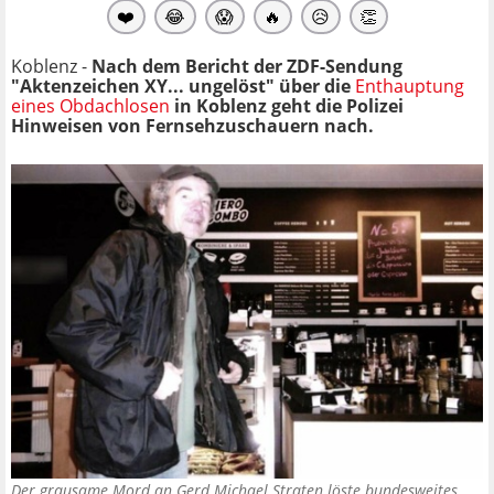
❤️
😂
😱
🔥
😥
👏
Koblenz -
Nach dem Bericht der ZDF-Sendung
"Aktenzeichen XY... ungelöst" über die
Enthauptung
eines Obdachlosen
in Koblenz geht die Polizei
Hinweisen von Fernsehzuschauern nach.
Der grausame Mord an Gerd Michael Straten löste bundesweites