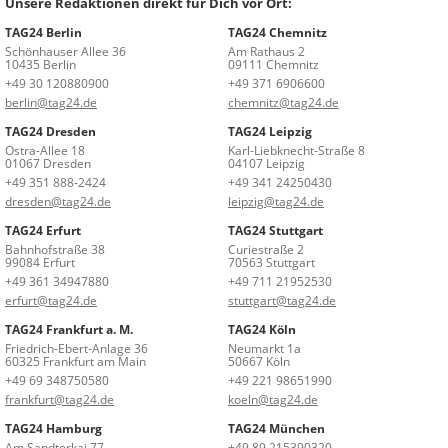
Unsere Redaktionen direkt für Dich vor Ort:
TAG24 Berlin
TAG24 Chemnitz
Schönhauser Allee 36
Am Rathaus 2
10435 Berlin
09111 Chemnitz
+49 30 120880900
+49 371 6906600
berlin@tag24.de
chemnitz@tag24.de
TAG24 Dresden
TAG24 Leipzig
Ostra-Allee 18
Karl-Liebknecht-Straße 8
01067 Dresden
04107 Leipzig
+49 351 888-2424
+49 341 24250430
dresden@tag24.de
leipzig@tag24.de
TAG24 Erfurt
TAG24 Stuttgart
Bahnhofstraße 38
Curiestraße 2
99084 Erfurt
70563 Stuttgart
+49 361 34947880
+49 711 21952530
erfurt@tag24.de
stuttgart@tag24.de
TAG24 Frankfurt a. M.
TAG24 Köln
Friedrich-Ebert-Anlage 36
Neumarkt 1a
60325 Frankfurt am Main
50667 Köln
+49 69 348750580
+49 221 98651990
frankfurt@tag24.de
koeln@tag24.de
TAG24 Hamburg
TAG24 München
Am Sandtorkai 77
+49 89 215390320