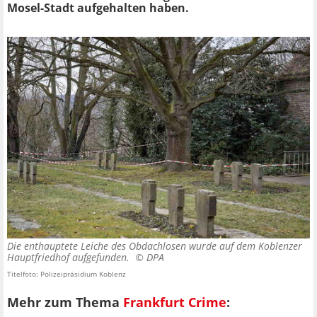
Mosel-Stadt aufgehalten haben.
Die enthauptete Leiche des Obdachlosen wurde auf dem Koblenzer
Hauptfriedhof aufgefunden. ©
DPA
Titelfoto: Polizeipräsidium Koblenz
Mehr zum Thema
Frankfurt Crime
: