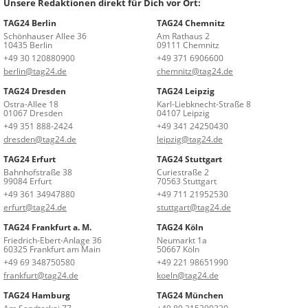
Unsere Redaktionen direkt für Dich vor Ort:
TAG24 Berlin
TAG24 Chemnitz
Schönhauser Allee 36
Am Rathaus 2
10435 Berlin
09111 Chemnitz
+49 30 120880900
+49 371 6906600
berlin@tag24.de
chemnitz@tag24.de
TAG24 Dresden
TAG24 Leipzig
Ostra-Allee 18
Karl-Liebknecht-Straße 8
01067 Dresden
04107 Leipzig
+49 351 888-2424
+49 341 24250430
dresden@tag24.de
leipzig@tag24.de
TAG24 Erfurt
TAG24 Stuttgart
Bahnhofstraße 38
Curiestraße 2
99084 Erfurt
70563 Stuttgart
+49 361 34947880
+49 711 21952530
erfurt@tag24.de
stuttgart@tag24.de
TAG24 Frankfurt a. M.
TAG24 Köln
Friedrich-Ebert-Anlage 36
Neumarkt 1a
60325 Frankfurt am Main
50667 Köln
+49 69 348750580
+49 221 98651990
frankfurt@tag24.de
koeln@tag24.de
TAG24 Hamburg
TAG24 München