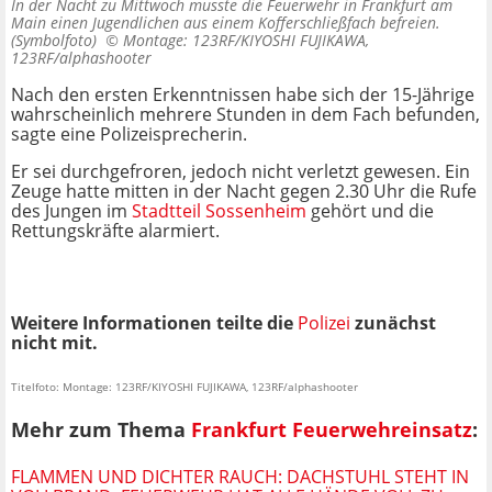
In der Nacht zu Mittwoch musste die Feuerwehr in Frankfurt am
Main einen Jugendlichen aus einem Kofferschließfach befreien.
(Symbolfoto) ©
Montage: 123RF/KIYOSHI FUJIKAWA,
123RF/alphashooter
Nach den ersten Erkenntnissen habe sich der 15-Jährige
wahrscheinlich mehrere Stunden in dem Fach befunden,
sagte eine Polizeisprecherin.
Er sei durchgefroren, jedoch nicht verletzt gewesen. Ein
Zeuge hatte mitten in der Nacht gegen 2.30 Uhr die Rufe
des Jungen im
Stadtteil Sossenheim
gehört und die
Rettungskräfte alarmiert.
Weitere Informationen teilte die
Polizei
zunächst
nicht mit.
Titelfoto: Montage: 123RF/KIYOSHI FUJIKAWA, 123RF/alphashooter
Mehr zum Thema
Frankfurt Feuerwehreinsatz
:
FLAMMEN UND DICHTER RAUCH: DACHSTUHL STEHT IN