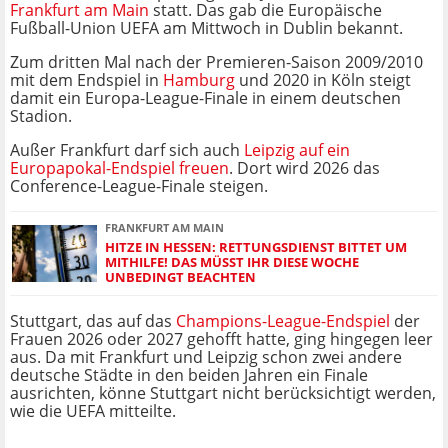
Frankfurt am Main
statt. Das gab die Europäische
Fußball-Union UEFA am Mittwoch in Dublin bekannt.
Zum dritten Mal nach der Premieren-Saison 2009/2010
mit dem Endspiel in
Hamburg
und 2020 in Köln steigt
damit ein Europa-League-Finale in einem deutschen
Stadion.
Außer Frankfurt darf sich auch
Leipzig auf ein
Europapokal-Endspiel freuen
. Dort wird 2026 das
Conference-League-Finale steigen.
FRANKFURT AM MAIN
HITZE IN HESSEN: RETTUNGSDIENST BITTET UM
MITHILFE! DAS MÜSST IHR DIESE WOCHE
UNBEDINGT BEACHTEN
Stuttgart, das auf das
Champions-League-Endspiel
der
Frauen 2026 oder 2027 gehofft hatte, ging hingegen leer
aus. Da mit Frankfurt und Leipzig schon zwei andere
deutsche Städte in den beiden Jahren ein Finale
ausrichten, könne Stuttgart nicht berücksichtigt werden,
wie die UEFA mitteilte.