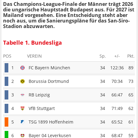
Das Champions-League-Finale der Männer trägt 2026
die ungarische Hauptstadt Budapest aus. Für 2027 ist
Mailand vorgesehen. Eine Entscheidung steht aber
noch aus, um die Sanierungspläne für das San-Siro-
Stadion abzuwarten.
Tabelle 1. Bundesliga
POS
VEREIN
Sp.
+/-
Pkt.
1
FC Bayern München
34
122:36
89
2
Borussia Dortmund
34
70:34
73
3
RB Leipzig
34
66:47
65
4
VfB Stuttgart
34
71:49
62
5
TSG 1899 Hoffenheim
34
65:52
61
6
Bayer 04 Leverkusen
34
68:47
59