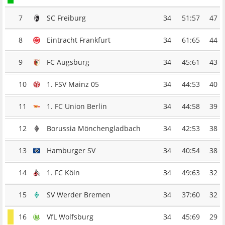
7
SC Freiburg
34
51:57
47
8
Eintracht Frankfurt
34
61:65
44
9
FC Augsburg
34
45:61
43
10
1. FSV Mainz 05
34
44:53
40
11
1. FC Union Berlin
34
44:58
39
12
Borussia Mönchengladbach
34
42:53
38
13
Hamburger SV
34
40:54
38
14
1. FC Köln
34
49:63
32
15
SV Werder Bremen
34
37:60
32
16
VfL Wolfsburg
34
45:69
29