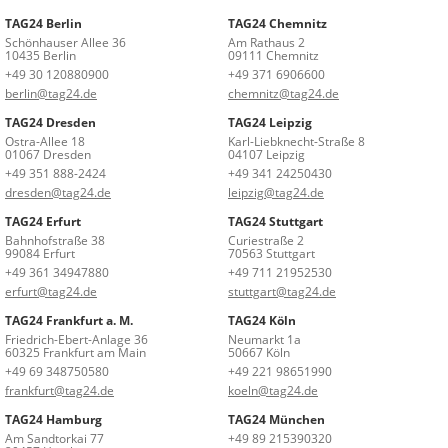
TAG24 Berlin
TAG24 Chemnitz
Schönhauser Allee 36
Am Rathaus 2
10435 Berlin
09111 Chemnitz
+49 30 120880900
+49 371 6906600
berlin@tag24.de
chemnitz@tag24.de
TAG24 Dresden
TAG24 Leipzig
Ostra-Allee 18
Karl-Liebknecht-Straße 8
01067 Dresden
04107 Leipzig
+49 351 888-2424
+49 341 24250430
dresden@tag24.de
leipzig@tag24.de
TAG24 Erfurt
TAG24 Stuttgart
Bahnhofstraße 38
Curiestraße 2
99084 Erfurt
70563 Stuttgart
+49 361 34947880
+49 711 21952530
erfurt@tag24.de
stuttgart@tag24.de
TAG24 Frankfurt a. M.
TAG24 Köln
Friedrich-Ebert-Anlage 36
Neumarkt 1a
60325 Frankfurt am Main
50667 Köln
+49 69 348750580
+49 221 98651990
frankfurt@tag24.de
koeln@tag24.de
TAG24 Hamburg
TAG24 München
Am Sandtorkai 77
+49 89 215390320