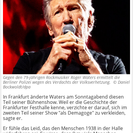
Gegen den 79-jährigen Rockmusiker Roger Waters ermittelt die
Berliner Polizei wegen des Verdachts der Volksverhetzung. ©
Daniel
Bockwoldt/dpa
In Frankfurt änderte Waters am Sonntagabend diesen
Teil seiner Bühnenshow. Weil er die Geschichte der
Frankfurter Festhalle kenne, verzichte er darauf, sich im
zweiten Teil seiner Show "als Demagoge" zu verkleiden,
sagte er.
Er fühle das Leid, das den Menschen 1938 in der Halle