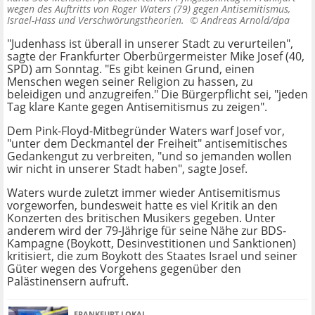
wegen des Auftritts von Roger Waters (79) gegen Antisemitismus,
Israel-Hass und Verschwörungstheorien. ©
Andreas Arnold/dpa
"Judenhass ist überall in unserer Stadt zu verurteilen",
sagte der Frankfurter Oberbürgermeister Mike Josef (40,
SPD) am Sonntag. "Es gibt keinen Grund, einen
Menschen wegen seiner Religion zu hassen, zu
beleidigen und anzugreifen." Die Bürgerpflicht sei, "jeden
Tag klare Kante gegen Antisemitismus zu zeigen".
Dem Pink-Floyd-Mitbegründer Waters warf Josef vor,
"unter dem Deckmantel der Freiheit" antisemitisches
Gedankengut zu verbreiten, "und so jemanden wollen
wir nicht in unserer Stadt haben", sagte Josef.
Waters wurde zuletzt immer wieder Antisemitismus
vorgeworfen, bundesweit hatte es viel Kritik an den
Konzerten des britischen Musikers gegeben. Unter
anderem wird der 79-Jährige für seine Nähe zur BDS-
Kampagne (Boykott, Desinvestitionen und Sanktionen)
kritisiert, die zum Boykott des Staates Israel und seiner
Güter wegen des Vorgehens gegenüber den
Palästinensern aufruft.
FRANKFURT LOKAL