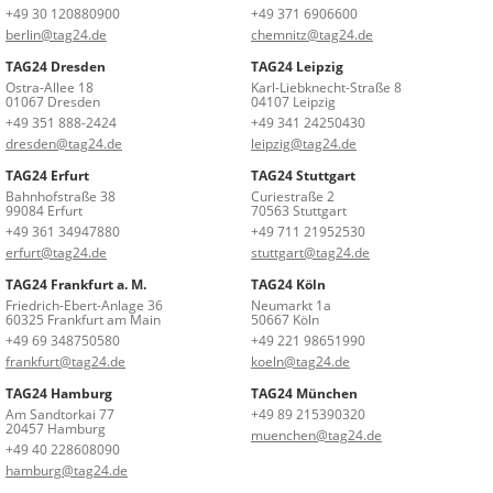
+49 30 120880900
+49 371 6906600
berlin@tag24.de
chemnitz@tag24.de
TAG24 Dresden
TAG24 Leipzig
Ostra-Allee 18
Karl-Liebknecht-Straße 8
01067 Dresden
04107 Leipzig
+49 351 888-2424
+49 341 24250430
dresden@tag24.de
leipzig@tag24.de
TAG24 Erfurt
TAG24 Stuttgart
Bahnhofstraße 38
Curiestraße 2
99084 Erfurt
70563 Stuttgart
+49 361 34947880
+49 711 21952530
erfurt@tag24.de
stuttgart@tag24.de
TAG24 Frankfurt a. M.
TAG24 Köln
Friedrich-Ebert-Anlage 36
Neumarkt 1a
60325 Frankfurt am Main
50667 Köln
+49 69 348750580
+49 221 98651990
frankfurt@tag24.de
koeln@tag24.de
TAG24 Hamburg
TAG24 München
Am Sandtorkai 77
+49 89 215390320
20457 Hamburg
muenchen@tag24.de
+49 40 228608090
hamburg@tag24.de