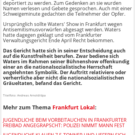
deportiert zu werden. Zum Gedenken an sie wurden
Namen verlesen und Gebete gesprochen. Auch mit einer
Schweigeminute gedachten die Teilnehmer der Opfer.
Ursprünglich sollte Waters' Show in Frankfurt wegen
Antisemitismusvorwürfen abgesagt werden. Waters
hatte dagegen geklagt und vom Frankfurter
Verwaltungsgericht Ende April Recht bekommen.
Das Gericht hatte sich in seiner Entscheidung auch
auf die Kunstfreiheit berufen. Zwar bediene sich
Waters im Rahmen seiner Bühnenshow offenkundig
einer an die nationalsozialistische Herrschaft
angelehnten Symbolik. Der Auftritt relativiere oder
verherrliche aber nicht die nationalsozialistischen
Gräueltaten, befand das Gericht.
Titelfoto: Andreas Arnold/dpa
Mehr zum Thema
Frankfurt Lokal
:
JUGENDLICHE BEIM VORBEITAUCHEN IN FRANKFURTER
FREIBAD ANGEGRAPSCHT: POLIZEI NIMMT MANN FEST
JUGENDLICHE KLAUEN 7,5-TONNER UND LIEFERN SICH