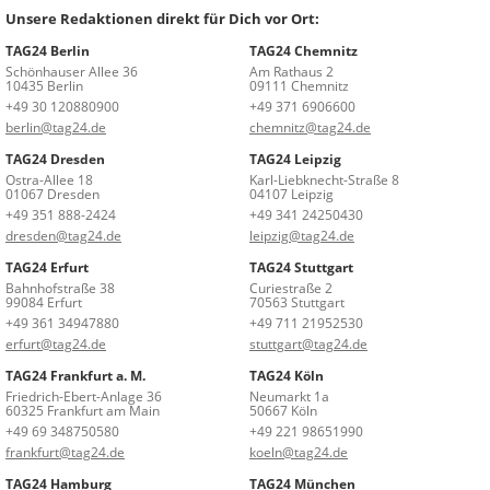
Unsere Redaktionen direkt für Dich vor Ort:
TAG24 Berlin
TAG24 Chemnitz
Schönhauser Allee 36
Am Rathaus 2
10435 Berlin
09111 Chemnitz
+49 30 120880900
+49 371 6906600
berlin@tag24.de
chemnitz@tag24.de
TAG24 Dresden
TAG24 Leipzig
Ostra-Allee 18
Karl-Liebknecht-Straße 8
01067 Dresden
04107 Leipzig
+49 351 888-2424
+49 341 24250430
dresden@tag24.de
leipzig@tag24.de
TAG24 Erfurt
TAG24 Stuttgart
Bahnhofstraße 38
Curiestraße 2
99084 Erfurt
70563 Stuttgart
+49 361 34947880
+49 711 21952530
erfurt@tag24.de
stuttgart@tag24.de
TAG24 Frankfurt a. M.
TAG24 Köln
Friedrich-Ebert-Anlage 36
Neumarkt 1a
60325 Frankfurt am Main
50667 Köln
+49 69 348750580
+49 221 98651990
frankfurt@tag24.de
koeln@tag24.de
TAG24 Hamburg
TAG24 München